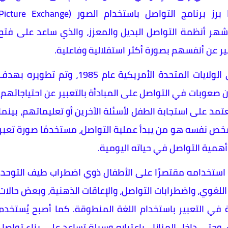
المجتمع والتفاعل مع من حولهم. ومن هنا برز برنامج التواصل باستخدام الصور (icture Exchange
Communic) باعتباره أحد أشهر أنظمة التواصل البديل والمعزز، والذي ساعد على فتح
ير عن أنفسهم بصورة أكثر استقلالية وفاعلية.
بدأ برنامج التواصل باستخدام الصور (PECS) في الولايات المتحدة الأمريكية عام 1985، وتم تطويره بهد
 صعوبات في التواصل على المبادأة بالتعبير عن احتياجاتهم.
مد على استجابة الطفل لأسئلة الآخرين أو تعليماتهم، بينما
ون الشخص نفسه هو من يبدأ عملية التواصل، مستخدمًا صورة تعبر
أهمية التواصل في حياته اليومية.
يعد استخدامه مقتصرًا على الأطفال ذوي اضطراب طيف التوحد،
اللغوي، واضطرابات التواصل، والإعاقات الذهنية، وبعض حالات
ي التعبير باستخدام اللغة المنطوقة. كما أصبح يُستخدم
، وحتى داخل المنازل، باعتباره وسيلة تساعد على بناء تواصل