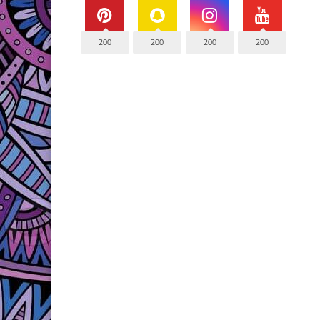
200
200
200
200