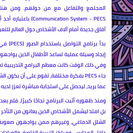
ation System - PECS
آفاق جديدة أمام آلاف الأشخاص حول العالم للتعب
إيجاد وسيلة عملية تساعد الأطفال الذين يواجهون
وفي ذلك الوقت كانت معظم البرامج التدريبية تعت
جاء PECS بفكرة مختلفة، تقوم على أن يك
عما يريد، ليحصل على استجابة مباشرة تعزز لديه 
ومنذ ظهوره أثبت البرنامج نجاحًا كبيرًا، فلم 
بل امتد ليشمل الأشخاص الذين يعانون من التأخر 
الشلل الدماغي، وغيرهم ممن يواجهون صعوبة ف
داخل المدارس، ومراكز التربية الخاصة، والعيادات