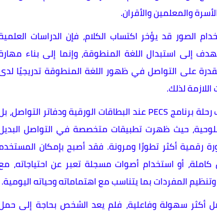
الأسرة والمعلمين والأقران.
دام الصور قد يؤخر اكتساب الكلام، فإن الدراسات العلمية
 يهدف إلى استبدال اللغة المنطوقة، وإنما إلى بناء مهارة
لقدرة على التواصل في ظهور اللغة المنطوقة تدريجيًا لدى
للازمة لذلك.
ومع التطور المتسارع في التكنولوجيا، لم تتوقف رحلة برنامج PECS عند البطاقات الورقية ودفاتر التواصل، بل
اللوحية، حيث ظهرت تطبيقات متخصصة في التواصل البديل
ة رقمية أكثر تطورًا ومرونة. فقد أصبح بإمكان المستخدم
كاملة، أو استخدام أصوات مسجلة تعبر عن احتياجاته، مع
وتنظيم المفردات بما يتناسب مع اهتماماته وحياته اليومية.
ل أكثر سهولة وفاعلية، فلم يعد الشخص بحاجة إلى حمل