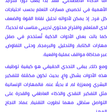
أما الذكاء الاصطناعي، فقد بدأ يلعب دورًا متزايد
الأهمية في تخصيص مسارات التعلم بحسب احتياجات
كل فرد، إذ يمكن لأدواته تحليل نقاط القوة والضعف
لدى المتعلم، واقتراح محتوى تدريبي مناسب له تحديدًا.
كما باتت بعض الأدوات الذكية تُستخدم في صقل
مهارات الكتابة، والتحليل، والبرمجة، وحتى التفاوض،
عبر محاكاة مواقف عملية واقعية.
ومع ذلك، يبقى التحدي الحقيقي هو كيفية توظيف
هذه الأدوات بشكل واعٍ، بحيث تكون مكمّلة للتفكير
البشري ومعززة له، لا بديلًا عنه. فالمهارات الإنسانية
مثل التفكير النقدي والذكاء العاطفي والقدرة على
التواصل ستظل، مهما تطورت التقنية، عماد النجاح
المهني.