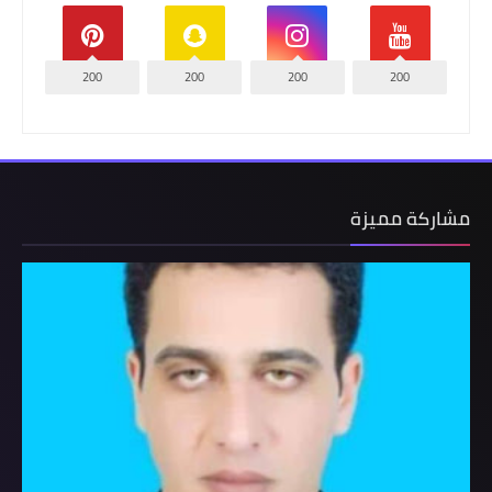
200
200
200
200
مشاركة مميزة