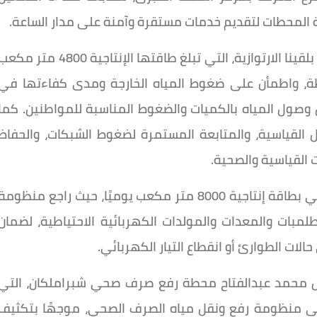
 المحطات لتقديم خدمات مستقرة وآمنة على مدار الساعة.
واستهل رئيس الشركة جولته بتفقد محطة مياه بلقينا الارتوازية، التي تبلغ طاقتها الإنتاجية 4800 متر م
طة، واطمأن على ضغوط المياه الخارجة ومدى كفاءتها في
وصول المياه بالكميات والضغوط المناسبة للمواطنين. كما
 القياسية، والمتابعة المستمرة لضغوط الشبكات، والحفاظ
 القياسية والصحية.
كما شملت الجولة محطة مياه شبراملكان النقالي بطاقة إنتاجية 8000 متر مكعب يوميًا، حيث راجع منظومة
طلمبات والمعدات والمولدات الكهربائية الاحتياطية، لضمان
لات الطوارئ أو انقطاع التيار الكهربائي.
 محمد عبدالفتاح محطة رفع صرف صحي شبراملكان، التي
وميًا، واطلع على منظومة رفع ونقل مياه الصرف الصحي، موجهًا بتكثيف