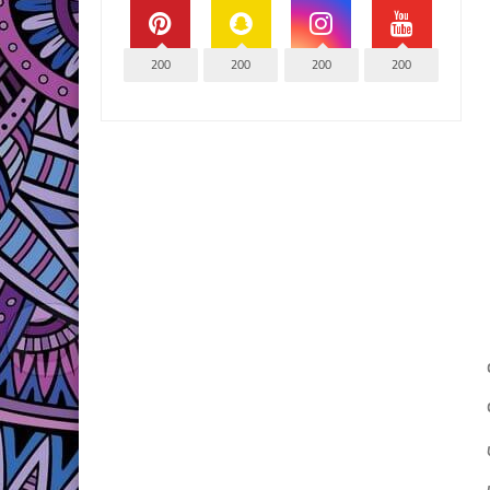
200
200
200
200