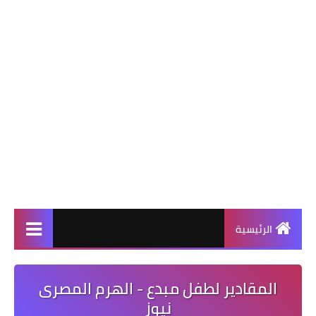
الرئيسية
المقادير لطفل مبدع - الهرم المصرى
نيوز