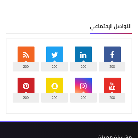
التواصل الإجتماعي
200
200
200
200
200
200
200
200
مشاركة مميزة