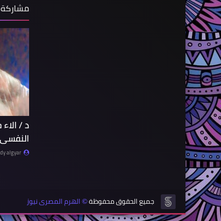
مشاركة 
د / الاء 
النفسى 
y algyar
جميع الحقوق محفوظة
الهرم المصرى نيوز
©