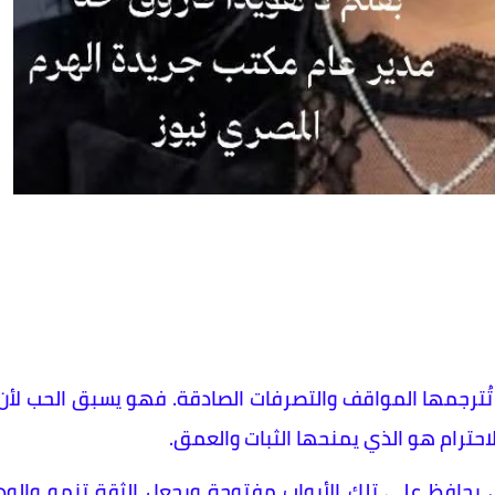
بل تُترجمها المواقف والتصرفات الصادقة. فهو يسبق الحب لأن
لاحترام هو الذي يمنحها الثبات والعمق.
ي يحافظ على تلك الأبواب مفتوحة ويجعل الثقة تنمو والود