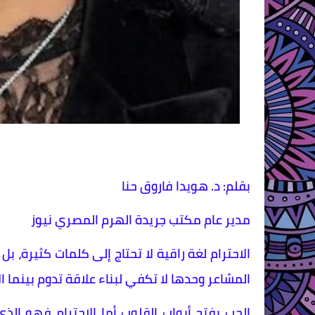
بقلم: د. هويدا فاروق حنا
مدير عام مكتب جريدة الهرم المصري نيوز
الاحترام لغة راقية لا تحتاج إلى كلمات كثيرة، 
المشاعر وحدها لا تكفي لبناء علاقة تدوم بينما ا
الحب يفتح أبواب القلوب أما الاحترام فهو الذ