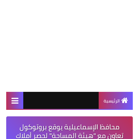
الرئيسية
محافظ الإسماعيلية يوقع بروتوكول
تعاون مع "هيئة المساحة" لحصر أملاك