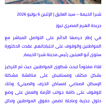
​شبرا الخيمة – سيد العايق | الإثنين 6 يوليو 2026
جريدة الهرم المصري نيوز
​في إطار حرصها الدائم على التواصل المباشر مع
المواطنين والوقوف على احتياجاتهم، عقدت الدكتورة
سلوى أبو العينين، رئيس مدينة شبرا الخيمة،
لقاءً مفتوحاً لبحث شكاوى المواطنين، حيث تم التركيز
بشكل مكثف ومستفيض على مناقشة مشكلة
الإسكان الصناعي (مساكن الخزف والصيني)؛ وذلك
للوقوف على كافة جوانب الأزمة والعمل على وضع
حلول جذرية وعاجلة تضمن حقوق المواطنين وتذلل