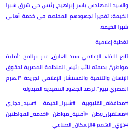
والسيد المهندس ياسر إبراهيم، رئيس حي شرق شبرا
الخيمة؛ تقديراً لجهودهم المخلصة في خدمة أهالي
شبرا الخيمة.
​تغطية إعلامية
تابع اللقاء الإعلامي سيد العايق، عبر برنامج "أمنية
مواطن"، بصفته نائب رئيس المنظمة المصرية لحقوق
الإنسان والتنمية والمستشار الإعلامي لجريدة "الهرم
المصري نيوز"، لرصد الجهود التنفيذية المبذولة
​#محافظة_القليوبية #شبرا_الخيمة #سيد_حجازي
#مستقبل_وطن #أمنية_مواطن #خدمة_المواطنين
#ذوي_الهمم #الإسكان_الصناعي