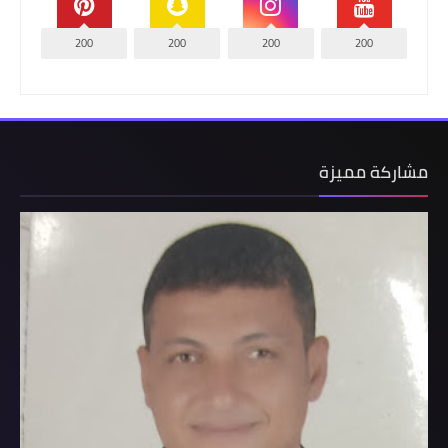
200
200
200
200
مشاركة مميزة