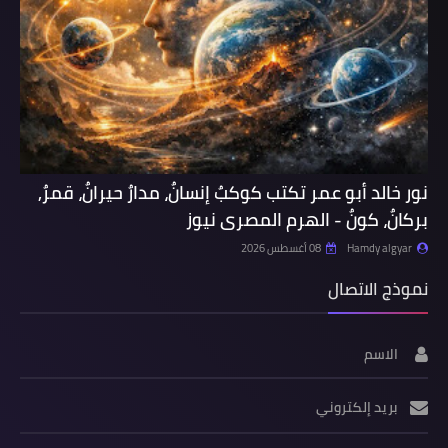
نور خالد أبو عمر تكتب كوكبٌ إنسانٌ، مدارٌ حيرانٌ، قمرٌ,
بركانٌ، كونٌ - الهرم المصرى نيوز
Hamdy algyar
08 أغسطس 2026
نموذج الاتصال
الاسم
بريد إلكتروني