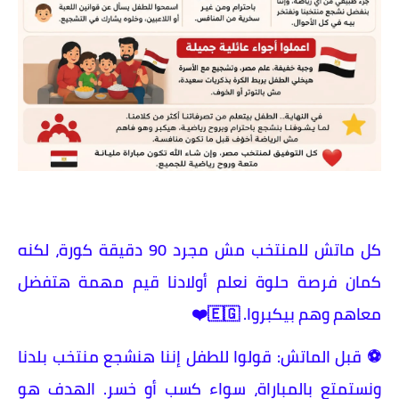
كل ماتش للمنتخب مش مجرد 90 دقيقة كورة، لكنه
كمان فرصة حلوة نعلم أولادنا قيم مهمة هتفضل
معاهم وهم بيكبروا. 🇪🇬❤️
⚽ قبل الماتش: قولوا للطفل إننا هنشجع منتخب بلدنا
ونستمتع بالمباراة، سواء كسب أو خسر. الهدف هو