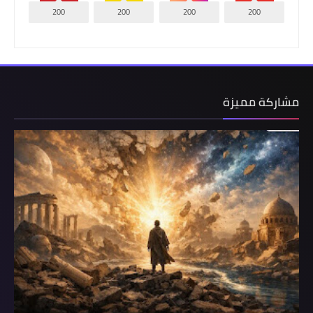
200
200
200
200
مشاركة مميزة