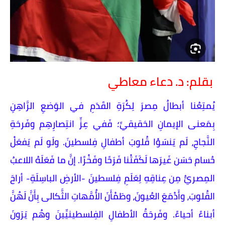
بقلم: د. دعاء معاطي
يُمتِعُنا أبطالُ مِصرَ لِكُرَةِ القَدَمِ في الوَضعِ الرَّاهِنِ
بِمَعنى الإيمانِ الحَقيقيِّ؛ فَفي عِزِّ انتِصارِهِم وفَرحَةِ
النَّجاحِ، لَم يَنسَوْا قُلوبَ أطفالِ فِلسطينَ. ولَو لَم يَفعَلْ
حُسام حَسَن غَيرَها لَكَفَتْنا فَرَحًا وفَخْرًا. إنَّ ما فَعَلَهُ اللاعبُ
المِصريُّ مِن عِناقِهِ لِعَلَمِ فِلسطينَ -الأرضِ الباسِلَةِ- أراحَ
القُلوبَ، وأَدْمَعَ العُيونَ، وطَمْأَنَ الأُمَّهاتِ الثَّكالى بِأَنَّ لَهُنَّ
أبناءً أحياءً. وفَرحَةُ الأطفالِ الفِلسطينيِّينَ وهُم يَرَونَ