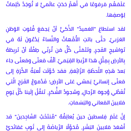
عَلَمَهُم مَرفوعًا في أَهَمِّ حَدَثٍ عالَميٍّ لا تُوجَدُ كَلِماتٌ
لِوَصفِها.
لقد استطاعَ "العَميدُ" الذَّكيُّ أنْ يَجمَعَ قُلوبَ الوَطَنِ
العَرَبيِّ، حتَّى باتتِ الأُمَّهاتُ والنِّساءُ يَدْعُونَ لَهُ في
تَواشيحِ الفَجرِ، وتَتَمَنَّى كُلُّ مَن تُربِّي طِفْلًا أنْ تَربِطَهُ
بِالأرضِ بِمِثْلِ هَذا الرَّبطِ القِيَميِّ. ألْفُ مَعنًى ومَعنًى جاءَ
بَعدَ هَذِهِ اللَّحظَةِ الرَّائِعَةِ، فقد حُوِّلَت لُعبَةُ الكُرَةِ إلى
مَعنًى إنسانيٍّ يَمشي عَلى الأرضِ؛ فَدُموعُ الفَرَحِ الَّتي
تُغَطِّي وُجوهَ الرِّجالِ، وسُجودُ الشُّكرِ، تَنقُلُ إلَينا كُلَّ يَومٍ
مَلايينَ المَعاني والبَسَماتِ.
إنَّ عَلَمَ فِلسطينَ حينَ يُعانِقُهُ "مُنتَخَبُ السَّاجِدينَ" قد
أَسْعَدَ مَلايينَ البَشَرِ، مُحَوِّلًا الرِّياضَةَ إلى ثَوبٍ عَقائديٍّ