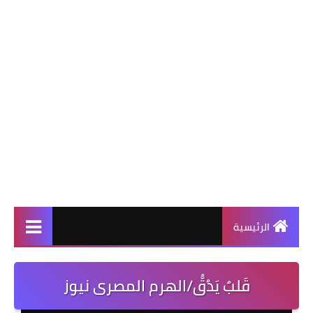
الرئيسية
قَلبٌ يَدُقُّ/الهرم المصرى نيوز