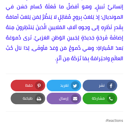
إنسانيٍّ نَبيلٍ، وهو أفضلُ ما فَعَلَهُ حُسام حَسَن في
المونديال؛ إذ يَلعَبُ بِروحِ مُقاتِلٍ لا يَنظُرُ لِمَن يَلعَبُ أمامَهُ
بِقَدرِ نَظَرِهِ إلى وجوهِ آلافِ المَلايينِ الَّذينَ يَنتَظِرونَ مِنهُ
إضافَةَ فَرحَةٍ جَديدَةٍ لِجَبينِ الوَطَنِ العَرَبيِّ. نَرى دُموعَهُ
بَعدَ المُباراةِ؛ وهي دُموعُ مَن وَعَدَ فأوفَى، لِذا نالَ حُبَّ
العالَمِ واحتِرامَهُ بِمَا تَرَكَهُ مِن أثَرٍ.
نشر
تغريد
حفظ
Pinterest
Twitter
Facebook
مشاركة
إرسال
طباعة
Print
Email
Whatsapp
Reactions: