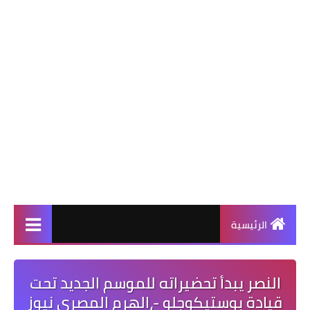
الرئيسية
النصر يبدأ تحضيراته للموسم الجديد تحت
قيادة بوستيكوجلو -،الهرم المصرى نيوز