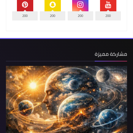
200
200
200
200
مشاركة مميزة