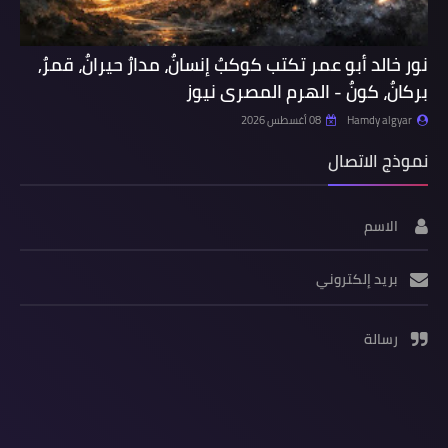
نور خالد أبو عمر تكتب كوكبٌ إنسانٌ، مدارٌ حيرانٌ، قمرٌ,
بركانٌ، كونٌ - الهرم المصرى نيوز
Hamdy algyar
08 أغسطس 2026
نموذج الاتصال
الاسم
بريد إلكتروني
رسالة