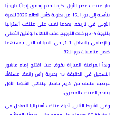
فاز منتخب مصر الأول لكرة القدم وحقق إنجازًا تاريخيًا
بتأهله إلى دور الـ16 من بطولة كأس العالم 2026 للمرة
الأولى في تاريخه، بعدما تغلب على منتخب أستراليا
بنتيجة 4-2 بركلات الترجيح، عقب انتهاء الوقتين الأصلي
والإضافي بالتعادل 1-1، في المباراة التي جمعتهما
ضمن منافسات دور الـ32.
وبدأ الفراعنة المباراة بقوة، حيث افتتح إمام عاشور
التسجيل في الدقيقة 13 بضربة رأس رائعة، مستغلًا
عرضية متقنة من كريم حافظ، لينتهي الشوط الأول
بتقدم المنتخب المصري.
وفي الشوط الثاني، أدرك منتخب أستراليا التعادل في
الدقيقة 55 بعدما سجل محمد هاني هدفًا بالخطأ في