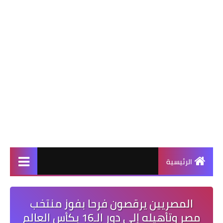
الرئيسية
المصريين يرقصون فرحا بفوز منتخب
مصر وتأهيله إلى دور الـ16 بكأس العالم