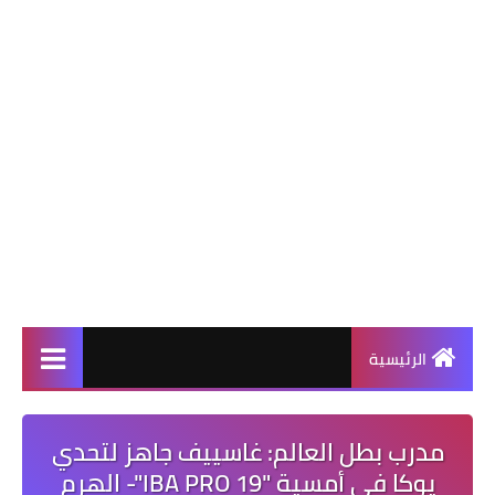
الرئيسية
مدرب بطل العالم: غاسييف جاهز لتحدي
يوكا في أمسية "IBA PRO 19"- الهرم