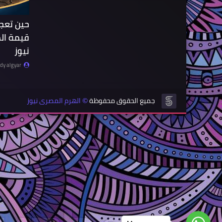
حين تعج
قيمة ال
نيوز
y algyar
جميع الحقوق محفوظة
الهرم المصرى نيوز
©