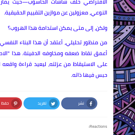
الافتراضي خلف شاشات الحاسوب—حيث يمارسو
النوعي، معزولين عن موازين التقييم الحقيقية.
ولكن، إلى متى يمكن استدامة هذا الهروب؟
من منظور تحليلي، أعتقد أن هذا البناء النفسي
أعمق نقاط ضعفه ومخاوفه الدفينة. هذا "الاصط
على الاستيقاظ من عزلته، ليعيد قراءة واقعه 
حبس فيها ذاته.
نشر
تغريد
حفظ
nterest
Twitter
Facebook
Reactions: