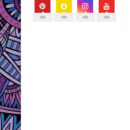
200
200
200
200