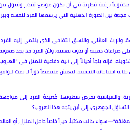
 مدفوعاً برغبة فطرية في أن يكون موضع تقدير وقبول من
شف فجوة بين الصورة الذهنية التي يرسمها الفرد لنفسه وبين
، والإرث العائلي، والنسق الثقافي الذي ينتمي إليه الفرد؛
ى صراعات دفينة أو ندوب نفسية. ولأن الفرد قد يجد صعوبة
ه، فإنه يلجأ أحياناً إلى آلية دفاعية تتمثل في "الهروب
اله احتياجاته النفسية، ليعيش متقمصاً دوراً لا يمت للواقع
سرية، والسياسية تفرض سطوتها، مُعيدةً الفرد إلى مواجهة
ز التساؤل الجوهري: إلى أين يتجه هذا الهروب؟
مغلقة"—سواء كانت مكتباً، حيزاً خاصاً داخل المنزل، أو العالم