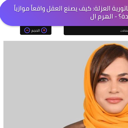
رية العزلة: كيف يصنع العقل واقعاً موازياً
دة؟ - الهرم ال
الحجم
قالات