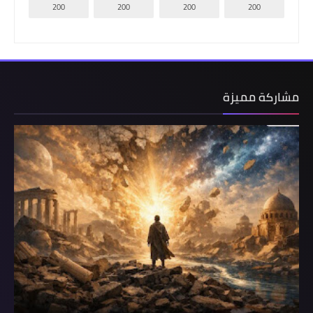
200
200
200
200
مشاركة مميزة