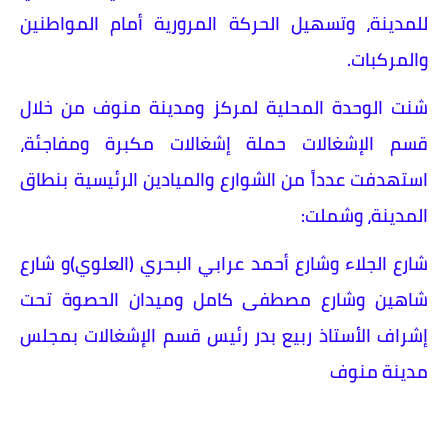
للمدينة، وتسهيل الحركة المرورية أمام المواطنين
والمركبات.
​شنت الوحدة المحلية لمركز ومدينة منوف من خلال
قسم الإشغالات حملة إشغالات مكبرة ومفاجئة،
استهدفت عدداً من الشوارع والميادين الرئيسية بنطاق
المدينة، وشملت:
​شارع الجلاء و​شارع أحمد عرابي البحري (العلوي)و ​شارع
شاهين وشارع مصطفى كامل و​ميدان الحصوة تحت
إشراف الأستاذ ربيع بدر رئيس قسم الإشغالات بمجلس
مدينة منوف