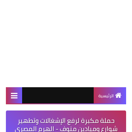
الرئيسية
حملة مكبرة لرفع الإشغالات وتطهير
شوارع وميادين منوف - الهرم المصرى