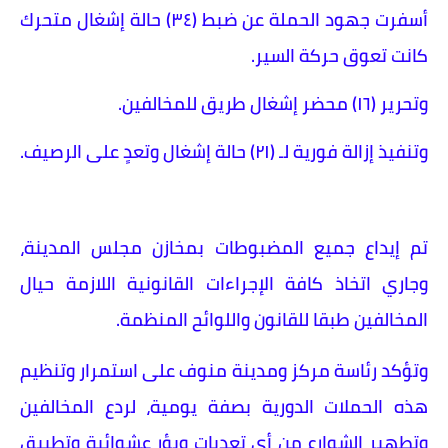
​أسفرت جهود الحملة عن ​ضبط (٣٤) حالة إشغال متحرك
كانت تعوق حركة السير.
و​تحرير (١٦) محضر إشغال طريق للمخالفين.
و​تنفيذ إزالة فورية لـ (٢١) حالة إشغال وتعدٍ على الرصيف.
تم إيداع جميع المضبوطات بمخازن مجلس المدينة،
وجاري اتخاذ كافة الإجراءات القانونية اللازمة حيال
المخالفين طبقا للقانون واللوائح المنظمة.
​وتؤكد رئاسة مركز ومدينة منوف على استمرار وتنظيم
هذه الحملات الدورية بصفة يومية، لردع المخالفين
وتطهير الشوارع من أي تعديات وبؤر عشوائية وتطبيق