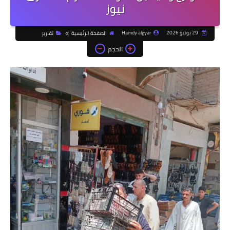
نيوز
29 يونيو 2026
Hamdy algyar
الصفحة الرئيسية
تقارير
الحجم