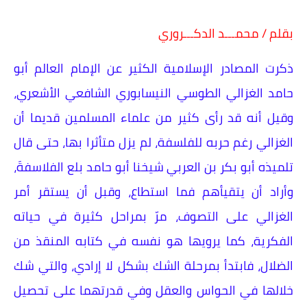
بقلم / محمـــد الدكـــروري
ذكرت المصادر الإسلامية الكثير عن الإمام العالم أبو
حامد الغزالي الطوسي النيسابوري الشافعي الأشعري،
وقيل أنه قد رأى كثير من علماء المسلمين قديما أن
الغزالي رغم حربه للفلسفة، لم يزل متأثرا بها، حتى قال
تلميذه أبو بكر بن العربي شيخنا أبو حامد بلع الفلاسفةَ،
وأراد أن يتقيأهم فما استطاع، وقبل أن يستقر أمر
الغزالي على التصوف، مرّ بمراحل كثيرة في حياته
الفكرية، كما يرويها هو نفسه في كتابه المنقذ من
الضلال، فابتدأ بمرحلة الشك بشكل لا إرادي، والتي شك
خلالها في الحواس والعقل وفي قدرتهما على تحصيل