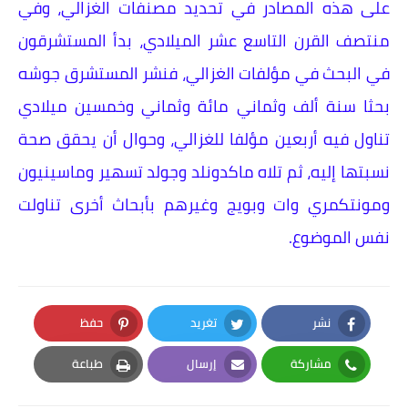
على هذه المصادر في تحديد مصنفات الغزالي، وفي
منتصف القرن التاسع عشر الميلادي، بدأ المستشرقون
في البحث في مؤلفات الغزالي، فنشر المستشرق جوشه
بحثا سنة ألف وثماني مائة وثماني وخمسين ميلادي
تناول فيه أربعين مؤلفا للغزالي، وحوال أن يحقق صحة
نسبتها إليه، ثم تلاه ماكدونلد وجولد تسهير وماسينيون
ومونتكمري وات وبويج وغيرهم بأبحاث أخرى تناولت
نفس الموضوع.
نشر
تغريد
حفظ
Pinterest
Twitter
Facebook
مشاركة
إرسال
طباعة
Print
Email
Whatsapp