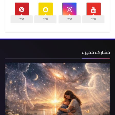
200
200
200
200
مشاركة مميزة