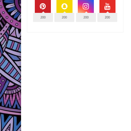
200
200
200
200