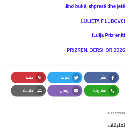
lind bukë, shpresë dhe jetë.
LULJETA F.LUBOVCI
(Lulja Prizrenit)
PRIZREN, QERSHOR 2026
نشر
تغريد
حفظ
Pinterest
Twitter
Facebook
مشاركة
إرسال
طباعة
Print
Email
Whatsapp
Reactions:
تعليقات