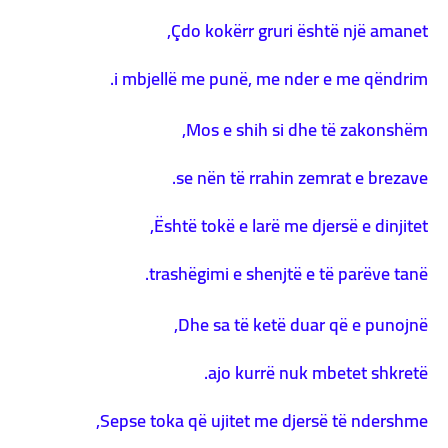
Çdo kokërr gruri është një amanet,
i mbjellë me punë, me nder e me qëndrim.
Mos e shih si dhe të zakonshëm,
se nën të rrahin zemrat e brezave.
Është tokë e larë me djersë e dinjitet,
trashëgimi e shenjtë e të parëve tanë.
Dhe sa të ketë duar që e punojnë,
ajo kurrë nuk mbetet shkretë.
Sepse toka që ujitet me djersë të ndershme,