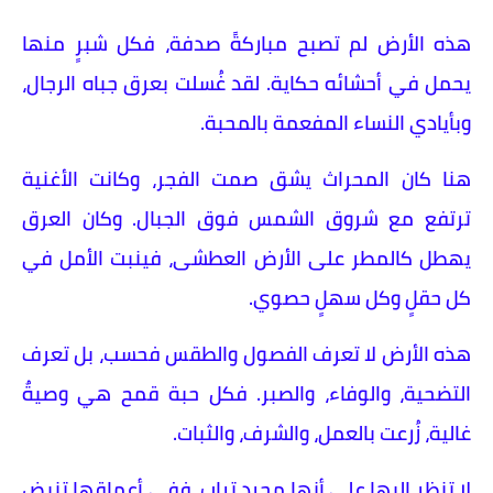
هذه الأرض لم تصبح مباركةً صدفة، فكل شبرٍ منها
يحمل في أحشائه حكاية. لقد غُسلت بعرق جباه الرجال،
وبأيادي النساء المفعمة بالمحبة.
هنا كان المحراث يشق صمت الفجر، وكانت الأغنية
ترتفع مع شروق الشمس فوق الجبال. وكان العرق
يهطل كالمطر على الأرض العطشى، فينبت الأمل في
كل حقلٍ وكل سهلٍ حصوي.
هذه الأرض لا تعرف الفصول والطقس فحسب، بل تعرف
التضحية، والوفاء، والصبر. فكل حبة قمح هي وصيةٌ
غالية، زُرعت بالعمل، والشرف، والثبات.
لا تنظر إليها على أنها مجرد تراب، ففي أعماقها تنبض