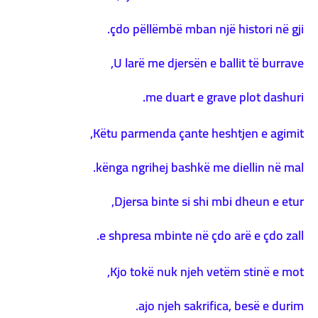
çdo pëllëmbë mban një histori në gji.
U larë me djersën e ballit të burrave,
me duart e grave plot dashuri.
Këtu parmenda çante heshtjen e agimit,
kënga ngrihej bashkë me diellin në mal.
Djersa binte si shi mbi dheun e etur,
e shpresa mbinte në çdo arë e çdo zall.
Kjo tokë nuk njeh vetëm stinë e mot,
ajo njeh sakrifica, besë e durim.