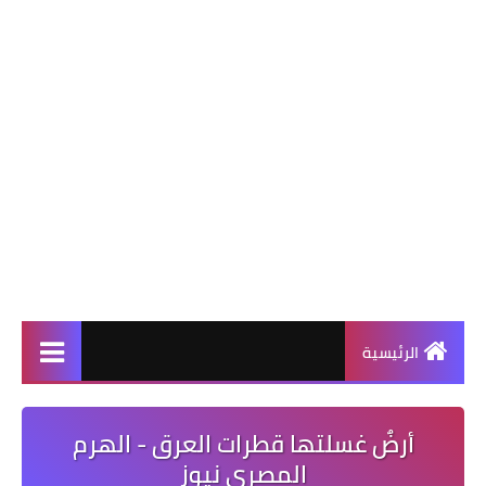
الرئيسية
أرضٌ غسلتها قطرات العرق - الهرم
المصرى نيوز