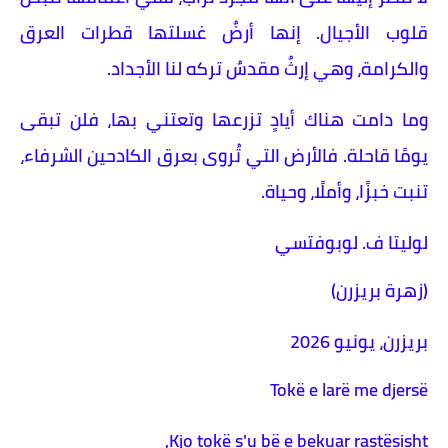
قلوب الأجيال. إنها أرضٌ غسلتها قطرات العرق
والكرامة، وهي إرثٌ مقدسٌ تركه لنا الأجداد.
وما دامت هناك أيادٍ تزرعها وتعتني بها، فلن تبقى
يومًا قاحلة. فالأرض التي تُروى بعرق الكادحين الشرفاء،
تنبت خبزًا، وأملًا، وحياة.
لوليتا ف. لوبوفتسي
(زهرة بريزرن)
بريزرن، يونيو 2026
Tokë e larë me djersë
Kjo tokë s'u bë e bekuar rastësisht,