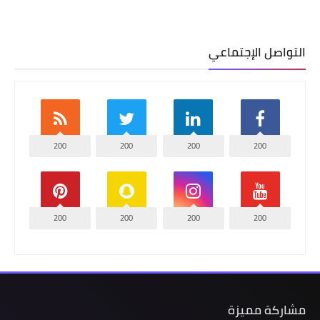
التواصل الإجتماعي
200
200
200
200
200
200
200
200
مشاركة مميزة