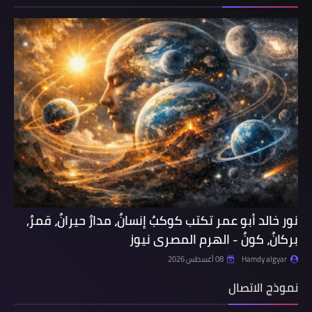
نور خالد أبو عمر تكتب كوكبٌ إنسانٌ، مدارٌ حيرانٌ، قمرٌ,
بركانٌ، كونٌ - الهرم المصرى نيوز
Hamdy algyar
08 أغسطس 2026
نموذج الاتصال