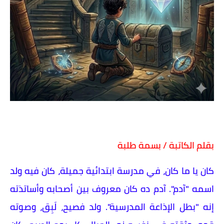
بقلم الكاتبة / بسمة طلبة
كان يا ما كان، في مدرسة ابتدائية جميلة، كان فيه ولد
اسمه "آدم". آدم ده كان معروف بين أصحابه وأساتذته
إنه "بطل الإذاعة المدرسية". ولد فصيح، لَبِق، وصوته