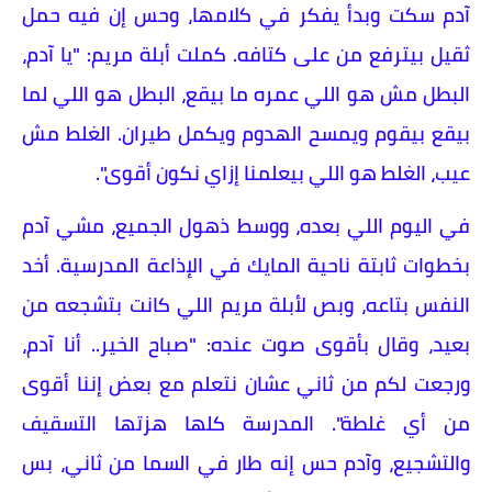
آدم سكت وبدأ يفكر في كلامها، وحس إن فيه حمل
ثقيل بيترفع من على كتافه. كملت أبلة مريم: "يا آدم،
البطل مش هو اللي عمره ما بيقع، البطل هو اللي لما
بيقع بيقوم ويمسح الهدوم ويكمل طيران. الغلط مش
عيب، الغلط هو اللي بيعلمنا إزاي نكون أقوى".
في اليوم اللي بعده، ووسط ذهول الجميع، مشي آدم
بخطوات ثابتة ناحية المايك في الإذاعة المدرسية. أخد
النفس بتاعه، وبص لأبلة مريم اللي كانت بتشجعه من
بعيد، وقال بأقوى صوت عنده: "صباح الخير.. أنا آدم،
ورجعت لكم من ثاني عشان نتعلم مع بعض إننا أقوى
من أي غلطة". المدرسة كلها هزتها التسقيف
والتشجيع، وآدم حس إنه طار في السما من ثاني، بس