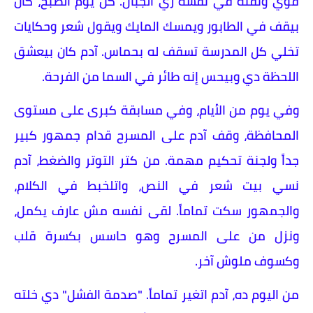
قوي وثقته في نفسه زي الجبال. كل يوم الصبح، كان
بيقف في الطابور ويمسك المايك ويقول شعر وحكايات
تخلي كل المدرسة تسقف له بحماس. آدم كان بيعشق
اللحظة دي وبيحس إنه طائر في السما من الفرحة.
وفي يوم من الأيام، وفي مسابقة كبرى على مستوى
المحافظة، وقف آدم على المسرح قدام جمهور كبير
جداً ولجنة تحكيم مهمة. من كتر التوتر والضغط، آدم
نسي بيت شعر في النص، واتلخبط في الكلام،
والجمهور سكت تماماً. لقى نفسه مش عارف يكمل،
ونزل من على المسرح وهو حاسس بكسرة قلب
وكسوف ملوش آخر.
من اليوم ده، آدم اتغير تماماً. "صدمة الفشل" دي خلته