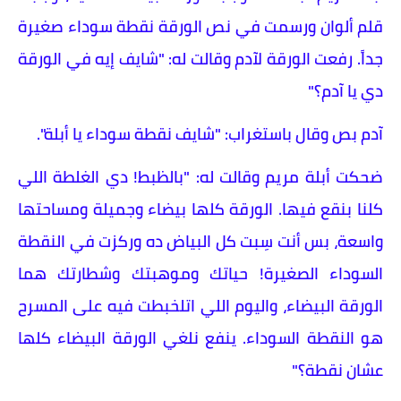
قلم ألوان ورسمت في نص الورقة نقطة سوداء صغيرة
جداً. رفعت الورقة لآدم وقالت له: "شايف إيه في الورقة
دي يا آدم؟"
آدم بص وقال باستغراب: "شايف نقطة سوداء يا أبلة".
ضحكت أبلة مريم وقالت له: "بالظبط! دي الغلطة اللي
كلنا بنقع فيها. الورقة كلها بيضاء وجميلة ومساحتها
واسعة، بس أنت سِبت كل البياض ده وركزت في النقطة
السوداء الصغيرة! حياتك وموهبتك وشطارتك هما
الورقة البيضاء، واليوم اللي اتلخبطت فيه على المسرح
هو النقطة السوداء. ينفع نلغي الورقة البيضاء كلها
عشان نقطة؟"