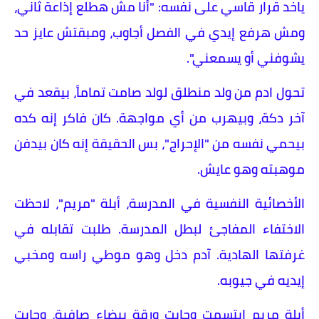
ياخد قرار قاسي على نفسه: "أنا مش هطلع إذاعة ثاني،
ومش هرفع إيدي في الفصل أجاوب، ومبقتش عايز حد
يشوفني أو يسمعني".
تحول ادم من ولد منطلق لولد صامت تماماً، بيقعد في
آخر دكة، وبيهرب من أي مواجهة. كان فاكر إنه كده
بيحمي نفسه من "الإحراج"، بس الحقيقة إنه كان بيدفن
موهبته وهو عايش.
الأخصائية النفسية في المدرسة، أبلة "مريم"، لاحظت
الاختفاء المفاجئ لبطل المدرسة. طلبت تقابله في
غرفتها الهادية. آدم دخل وهو موطي راسه ومخبي
إيديه في جيوبه.
أبلة مريم ابتسمت وجابت ورقة بيضاء صافية، وجابت