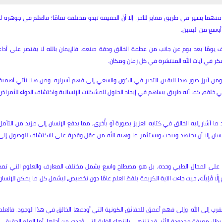
 منهما يسير في طريق مغاير للآخر، إلا أنّ الحقيقة تبدو مختلفة تمامًا؛ فالعلم في جوهره لا
أوسع من اليقين.
يومًا بعد يوم عن جانب من عظمة الخالق ودقة صنعه. فالإيمان بالله لا يقتصر على أداء
فكر في آيات الله المنتشرة في كل زمان ومكان.
ن أبرز صور هذا اليقين التدبر في الكون والسعي إلى فهم أسراره. ومن هنا تأتي أهمية
 خلقه، كما أنه طريق يساهم في إيجاد الحلول للمشكلات الإنسانية واكتشاف الدواء للأمراض
ما أشار إليه الخالق في كتابه العزيز بصورة أو بأُخرى، مما يدفع الإنسان إلى مزيد من التأمل
 الإنسان إلا أن يجتهد ويبحث ويستثمر ما وهبه الله من عقل وقدرة على الاكتشاف للوصول إلى
ر على المجال الطبي وحده، بل هو مصطلح واسع يشمل مختلف المعارف والعلوم التي تمد
لْمِ إِلَّا قَلِيلًا﴾، حيث جاءت الآية الكريمة بلفظ العلم عامًا دون تخصيص، ليشمل كل ما يمكن للإنسان
تقرب إلى الله، وإلى فهم أعمق للحقائق الكونية التي أودعها الخالق في هذا الوجود. فالعلم
، يظل معرفة محدودة الأثر، قد تنتهي بانتهاء الغاية التي وُجدت من أجلها. أما العلم الحقيقي،