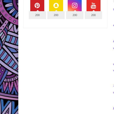
200
200
200
200