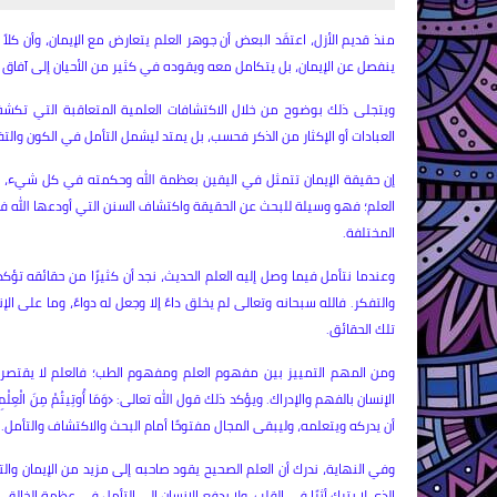
منذ قديم الأزل، اعتقَد البعض أن جوهر العلم يتعارض مع الإيمان، وأن كلاً
ينفصل عن الإيمان، بل يتكامل معه ويقوده في كثير من الأحيان إلى آفاق 
ويتجلى ذلك بوضوح من خلال الاكتشافات العلمية المتعاقبة التي تكشف 
العبادات أو الإكثار من الذكر فحسب، بل يمتد ليشمل التأمل في الكون والت
إن حقيقة الإيمان تتمثل في اليقين بعظمة الله وحكمته في كل شيء، وم
العلم؛ فهو وسيلة للبحث عن الحقيقة واكتشاف السنن التي أودعها الله في
المختلفة.
وعندما نتأمل فيما وصل إليه العلم الحديث، نجد أن كثيرًا من حقائقه تؤكد 
والتفكر. فالله سبحانه وتعالى لم يخلق داءً إلا وجعل له دواءً، وما على
تلك الحقائق.
ومن المهم التمييز بين مفهوم العلم ومفهوم الطب؛ فالعلم لا يقتص
الإنسان بالفهم والإدراك. ويؤكد ذلك قول الله تعالى: ﴿وَمَا أُوتِيتُمْ مِنَ الْعِ
أن يدركه ويتعلمه، وليبقى المجال مفتوحًا أمام البحث والاكتشاف والتأمل.
وفي النهاية، ندرك أن العلم الصحيح يقود صاحبه إلى مزيد من الإيمان وال
الذي لا يترك أثرًا في القلب، ولا يدفع الإنسان إلى التأمل في عظمة الخالق