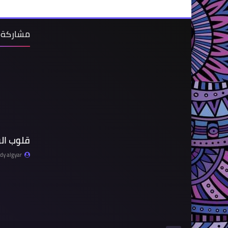
مشاركة 
قلوب ال
y algyar