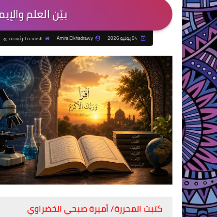
بيْن العلم والإي
04 يونيو 2026
Amira Elkhadrawy
الصفحة الرئيسية
كتبت المحررة/ أميرة صبحي الخضراوي