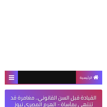
الرئيسية
القيادة قبل السن القانوني.. مغامرة قد
تنتهي بمأساة - الهرم المصرى نيوز