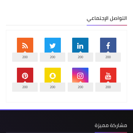
التواصل الإجتماعي
200
200
200
200
200
200
200
200
مشاركة مميزة