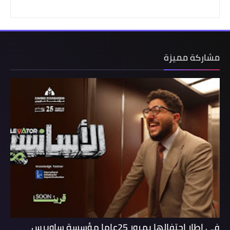
مشاركة مميزة
فى اطار احتفالها بمرور 25عاما مؤسسة ساويرس