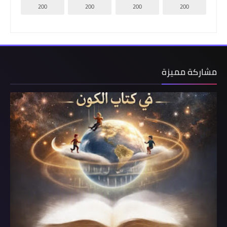
200
200
200
200
مشاركة مميزة