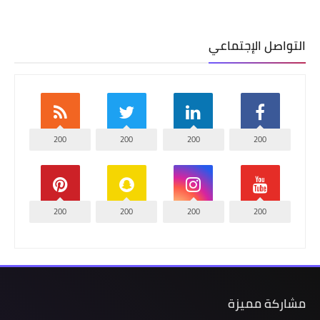
التواصل الإجتماعي
200
200
200
200
200
200
200
200
مشاركة مميزة