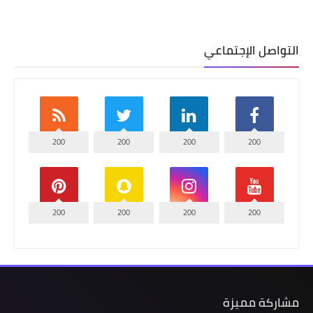
التواصل الإجتماعي
200
200
200
200
200
200
200
200
مشاركة مميزة