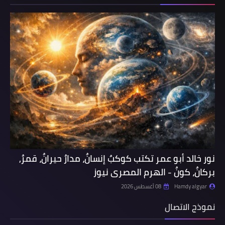
نور خالد أبو عمر تكتب كوكبٌ إنسانٌ، مدارٌ حيرانٌ، قمرٌ,
بركانٌ، كونٌ - الهرم المصرى نيوز
Hamdy algyar
08 أغسطس 2026
نموذج الاتصال