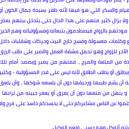
يام والسكر التي هو فيها لأنه ظفر بسيدة جمال الكون أو
 ، ولا يزال كثير منهم على هذا الحال حتى يتدخل بينهم بعض
مودتهم بالزواج فيصطدمون بتبعاته ومسؤولياته وهم الذين
متع وكلمات معسولة وفسح خارج البيت وحركات وشقلبات داخل
 الآخر للزواج وهو تحمل مشقة العمل والصبر على طلب الرزق
دة من المتعة والمرح ، فمنهم من يصبر ويصمد أمام تلك
يطلق أو يطلب الطلاق لأنه ليس على قدر المسؤولية - وكثير
سة أن يشم طيبها ورحيقها دون أن يلسعه شوكها ، وأن يلعق
و ينهل من متعها دون أن يعرق أو يعفر جبينه من ترابها ،
كتموا عن الناس مشاعركم حتى لا يحسدكم حاسد على فرح ولا
عليه أتوكل وهو حسبي ونعم الوكيل.