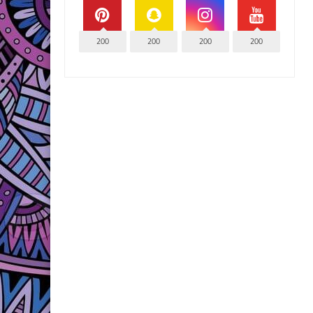
200
200
200
200