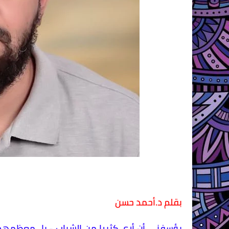
بقلم د.أحمد حسن
يؤسفني أن أرى كثيرا من الشباب - بل معظمهم -