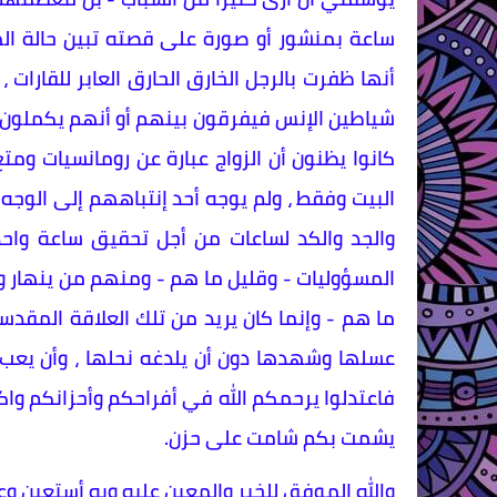
ساعة بمنشور أو صورة على قصته تبين حالة اله
أنها ظفرت بالرجل الخارق الحارق العابر للقارات
شياطين الإنس فيفرقون بينهم أو أنهم يكملون 
كانوا يظنون أن الزواج عبارة عن رومانسيات و
البيت وفقط ، ولم يوجه أحد إنتباههم إلى الوجه
والجد والكد لساعات من أجل تحقيق ساعة واح
المسؤوليات - وقليل ما هم - ومنهم من ينهار و
ما هم - وإنما كان يريد من تلك العلاقة المقد
عسلها وشهدها دون أن يلدغه نحلها ، وأن يعب 
فاعتدلوا يرحمكم الله في أفراحكم وأحزانكم وا
يشمت بكم شامت على حزن.
والله الموفق للخير والمعين عليه وبه أستعين و