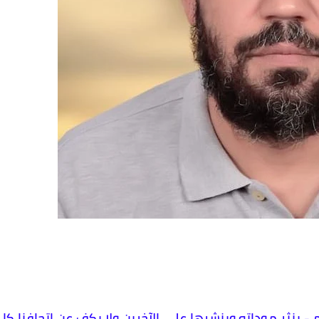
 ينثر موداته وينشرها على الآخرين ولا يكف عن إتحافنا كل