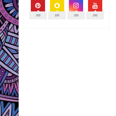
200
200
200
200