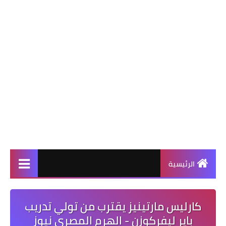
الرئيسية
كارليس مارتينيز يقترب من تولي تدريب
باير ليفركوزن - الهرم المصرى نيوز