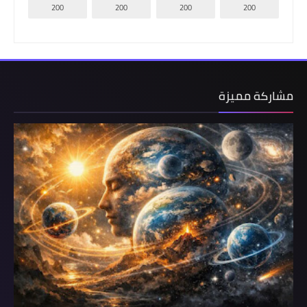
200
200
200
200
مشاركة مميزة