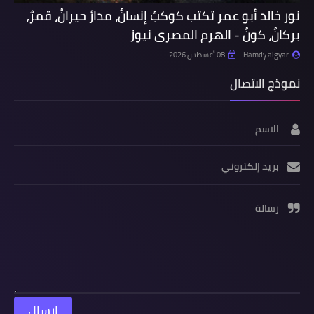
نور خالد أبو عمر تكتب كوكبٌ إنسانٌ، مدارٌ حيرانٌ، قمرٌ,
بركانٌ، كونٌ - الهرم المصرى نيوز
Hamdy algyar
08 أغسطس 2026
نموذج الاتصال
الاسم
بريد إلكتروني
رسالة