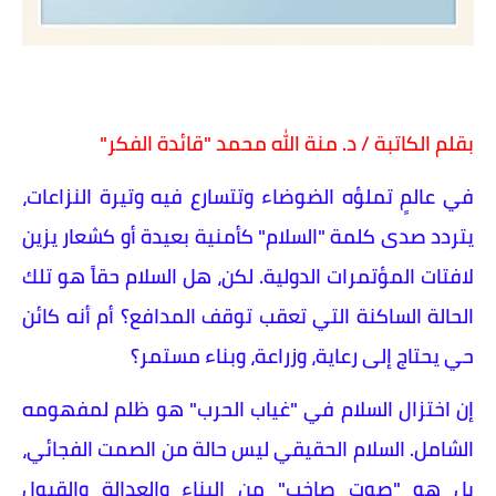
​بقلم الكاتبة / د. منة الله محمد "قائدة الفكر"
​في عالمٍ تملؤه الضوضاء وتتسارع فيه وتيرة النزاعات،
يتردد صدى كلمة "السلام" كأمنية بعيدة أو كشعار يزين
لافتات المؤتمرات الدولية. لكن، هل السلام حقاً هو تلك
الحالة الساكنة التي تعقب توقف المدافع؟ أم أنه كائن
حي يحتاج إلى رعاية، وزراعة، وبناء مستمر؟
​إن اختزال السلام في "غياب الحرب" هو ظلم لمفهومه
الشامل. السلام الحقيقي ليس حالة من الصمت الفجائي،
بل هو "صوت صاخب" من البناء والعدالة والقبول