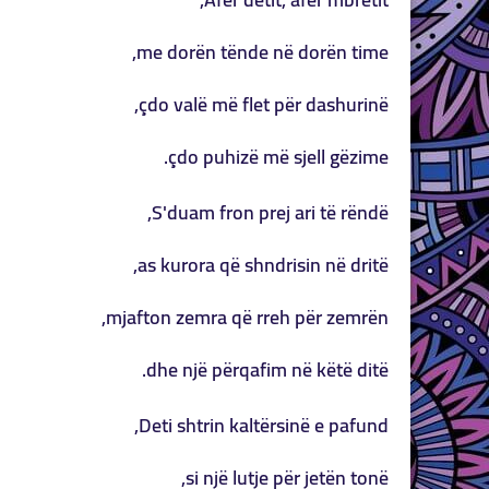
me dorën tënde në dorën time,
çdo valë më flet për dashurinë,
çdo puhizë më sjell gëzime.
S'duam fron prej ari të rëndë,
as kurora që shndrisin në dritë,
mjafton zemra që rreh për zemrën,
dhe një përqafim në këtë ditë.
Deti shtrin kaltërsinë e pafund,
si një lutje për jetën tonë,