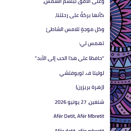
وعلى الأفق تبتسم الشمس،
كأنها بركةٌ على رحلتنا،
وكل موجةٍ تلامس الشاطئ
تهمس لي:
"حافظا على هذا الحب إلى الأبد."
لوليتا ف. لوبوفتشي
(زهرة بريزرن)
شنغين، 27 يونيو 2026
Afër Detit, Afër Mbretit
Afër detit, afër mbretit,