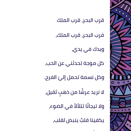
قرب البحر، قرب الملك
قرب البحر، قرب الملك،
ويدك في يدي،
كل موجة تحدثني عن الحب،
وكل نسمة تحمل إليّ الفرح.
لا نريد عرشًا من ذهبٍ ثقيل،
ولا تيجانًا تتلألأ في الضوء،
يكفينا قلبٌ ينبض لقلب،