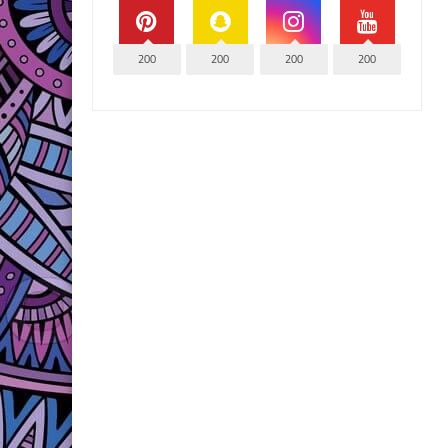
200
200
200
200