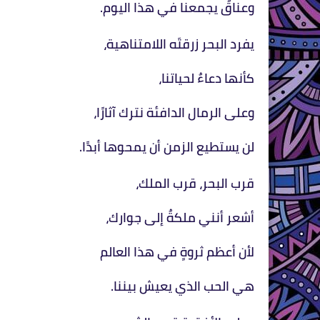
وعناقٌ يجمعنا في هذا اليوم.
يفرد البحر زرقتَه اللامتناهية،
كأنها دعاءٌ لحياتنا،
وعلى الرمال الدافئة نترك آثارًا،
لن يستطيع الزمن أن يمحوها أبدًا.
قرب البحر، قرب الملك،
أشعر أنني ملكةٌ إلى جوارك،
لأن أعظم ثروةٍ في هذا العالم
هي الحب الذي يعيش بيننا.