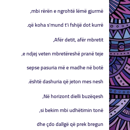
mbi rërën e ngrohtë lëmë gjurmë,
që koha s'mund t'i fshijë dot kurrë.
Afër detit, afër mbretit,
e ndjej veten mbretëreshë pranë teje,
sepse pasuria më e madhe në botë
është dashuria që jeton mes nesh.
Në horizont dielli buzëqesh,
si bekim mbi udhëtimin tonë,
dhe çdo dallgë që prek bregun