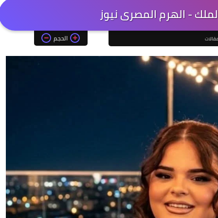
لملك - الهرم المصرى نيوز
الحجم
قالات