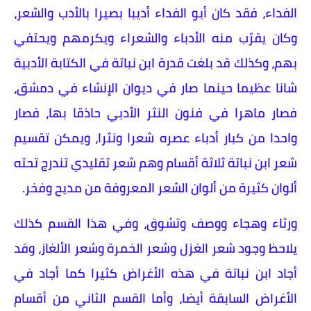
الفداء، فقد كان أبو الفداء أديبا بصيرا بالأدب والشعر،
وكان يقرّب منه الأدباء والشعراء ويكرمهم ويحتفي
بهم، وكذلك قد بلغت قدرة ابن نباتة في الكتابة الأدبية
شانا عظيما حينما صار في ديوان الإنشاء في دمشق،
فصار ماهرا في فنون النثر الأدبي حاذقا بها، فصار
واحدا من كبار أدباء عصره شعرا ونثرا، ويمكن تقسيم
شعر ابن نباتة ثلاثة أقسام وهم شعر تقليدي تندرج تحته
ألوان كثيرة من ألوان الشعر المعروفة من مديح وفخر.
ورثاء وهجاء ووصف وتشوق، وفي هذا القسم كذلك
يلاحظ وجود شعر الغزل وشعر الخمرة وشعر الألغاز، وقد
أجاد ابن نباتة في هذه الأغراض كثيرا كما أجاد في
الأغراض السابقة أيضا، وأما القسم الثاني من أقسام