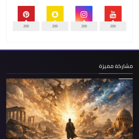
200
200
200
200
مشاركة مميزة