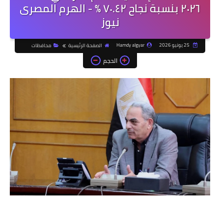
٢٠٢٦ بنسبة نجاح ٧٠.٤٢ ٪ - الهرم المصرى
نيوز
25 يونيو 2026
Hamdy algyar
الصفحة الرئيسية
محافظات
الحجم