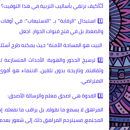
💥​كيف نرتقي بأساليب التربية في هذا التوقيت؟
1️⃣ ​استبدال "الرقابة" بـ "الاستيعاب": في أوق
والضغط، بل في فتح قنوات الحوار. اجعل
البيت هو المساحة الآمنة" حيث يمكنه طرح أسئلت
2️⃣ ​ترسيخ الجذور والهوية: الأحداث المتسارع
وثقافته، وتاريخه بدون تلقين. الانتماء هو أق
الافتراضي.
3️⃣ ​القدوة هي اصدق معلم والرسالة الأصدق:
المراهق لا يسمع ما نقوله، بل يراقب ما نفعله. إذا
المجتمع، فسيترجم المراهق ذلك إلى شعور بعدم ا