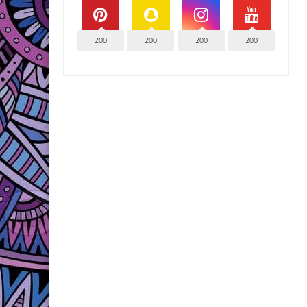
200
200
200
200