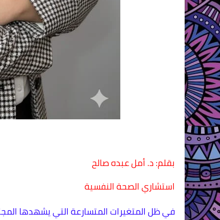
​بقلم: د. أمل عبده صالح
استشاري الصحة النفسية
​في ظل المتغيرات المتسارعة التي يشهدها المجتم