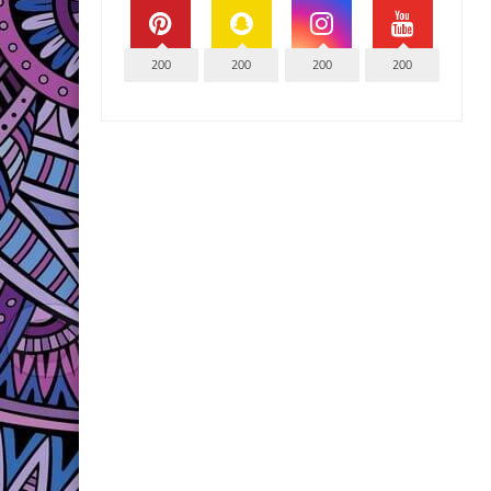
200
200
200
200