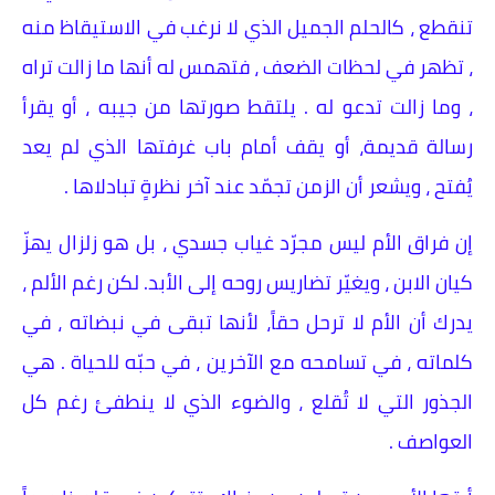
تنقطع ، كالحلم الجميل الذي لا نرغب في الاستيقاظ منه
، تظهر في لحظات الضعف ، فتهمس له أنها ما زالت تراه
، وما زالت تدعو له . يلتقط صورتها من جيبه ، أو يقرأ
رسالة قديمة، أو يقف أمام باب غرفتها الذي لم يعد
يُفتح ، ويشعر أن الزمن تجمّد عند آخر نظرةٍ تبادلاها .
إن فراق الأم ليس مجرّد غياب جسدي ، بل هو زلزال يهزّ
كيان الابن ، ويغيّر تضاريس روحه إلى الأبد. لكن رغم الألم ،
يدرك أن الأم لا ترحل حقاً، لأنها تبقى في نبضاته ، في
كلماته ، في تسامحه مع الآخرين ، في حبّه للحياة . هي
الجذور التي لا تُقلع ، والضوء الذي لا ينطفئ رغم كل
العواصف .