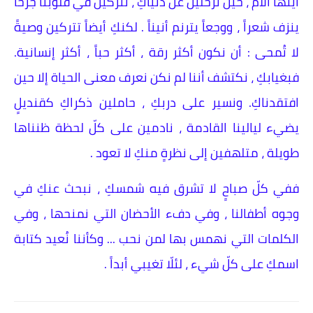
أيتها الأم ، حين ترحلين عن دنياكِ ، تتركين في قلوبنا جرحاً
ينزف شعراً ، ووجعاً يترنم أنيناً . لكنكِ أيضاً تتركين وصيةً
لا تُمحى : أن نكون أكثر رقة ، أكثر حباً ، أكثر إنسانية.
فبغيابكِ ، نكتشف أننا لم نكن نعرف معنى الحياة إلا حين
افتقدناكِ. ونسير على دربكِ ، حاملين ذكراكِ كقنديلٍ
يضيء ليالينا القادمة ، نادمين على كلّ لحظة ظنناها
طويلة ، متلهفين إلى نظرةٍ منكِ لا تعود .
ففي كلّ صباحٍ لا تشرق فيه شمسكِ ، نبحث عنكِ في
وجوه أطفالنا ، وفي دفء الأحضان التي نمنحها ، وفي
الكلمات التي نهمس بها لمن نحب ... وكأننا نُعيد كتابة
اسمكِ على كلّ شيء ، لئلّا تغيبي أبداً .