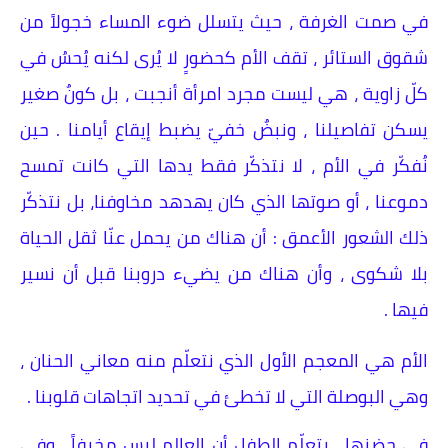
في صمت الغرفة ، حيث يتسلل ضوء المساء خجولاً من
شقوق الستائر ، تقف الأم كحضورٍ لا يُرى لكنه يُحسُ في
كلّ زاوية ، هي ليست مجرد امرأة أنجبت ، بل كونٌ صغير
يسكن تفاصيلنا ، ونبضٌ خفيّ يضبط إيقاع أيامنا . حين
نُفكّر في الأم ، لا نتذكّر فقط يدها التي كانت تمسح
دموعنا ، أو صوتها الذي كان يهدهد مخاوفنا، بل نتذكّر
ذلك الشعور الأعمق : أن هناك من يحمل عنّا ثقل الحياة
بلا شكوى ، وأن هناك من يضيء دروبنا قبل أن نسير
فيها .
الأم هي المعجم الأول الذي نتعلّم منه معاني الحنان ،
وهي البوصلة التي لا تخطئ في تحديد اتجاهات قلوبنا .
في حضنها ، يتعلّم الطفل أن العالم ليس مخيفاً ، وفي