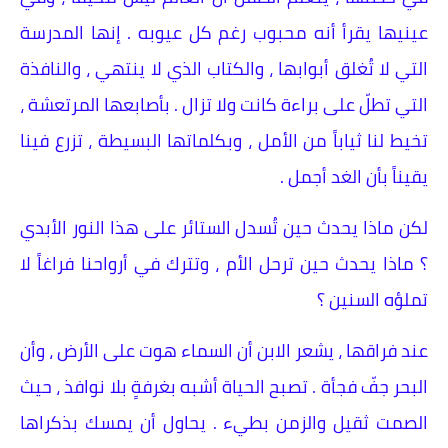
عينيها يقرأ أنه محبوب رغم كل عيوبه . إنها المدرسة
التي لا تُغلق أبوابها ، والكتاب الذي لا ينتهي ، والنافذة
التي تطلّ على براءة كانت ولا تزال . بأصابعها المرتعشة ،
تخيط لنا ثياباً من الأمل ، وبكلماتها البسيطة ، تزرع فينا
يقيناً بأن الغد أجمل .
لكن ماذا يحدث حين تُسدل الستائر على هذا النور الأبدي
؟ ماذا يحدث حين ترحل الأم ، وتترك في أرواحنا فراغاً لا
تملؤه السنين ؟
عند فراقها ، يشعر الابن أن السماء هوت على الأرض ، وأن
البحر جفّ فجأة . تصبح الحياة أشبه بغرفةٍ بلا نوافذ ، حيث
الصمت ثقيل والزمن بطيء . يحاول أن يمسك بذكراها