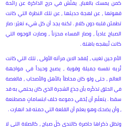
كمن يمسك بالغبار، يفتّش في درج الذاكرة عن رائحة
قهوتها ، عن لهجة حديثها ، عن تلك النظرة التي كانت
تطمئن قلبه دون كلام . لكنه يجد أن كل شيء تغيّر: صار
الصباح عادياً ، وصار المساء محزناً ، وصارت الوجوه التي
كانت تُبهجه باهتة .
الأم حين تغيب ، يُفقد الابن مرآته الأولى ، تلك التي كانت
تُريه نفسه جميلة وقوية ، يصبح وحيداً في مواجهة
العالم ، حتى ولو كان محاطاً بالأهل والأصحاب ، فالغصة
في الحلق تذكّره بأن جذع الشجرة الذي كان يحتمي به قد
سقط . يتعلّم أن يُخفي دموعه خلف ابتساماتٍ مصطنعة
، وأن يضحك وهو يعلم أن القلعة التي حمته قد انهارت .
وتظل ذكراها حاضرة كالندى كلّ صباح ، كالصلاة التي لا