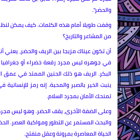
والحضر".
​وقفت طويلا أمام هذه الكلمات. كيف يمكن لنظرة و
من المشاعر والتاريخ؟
​أن تكون عيناك مزيجا بين الريف والحضر، يعني 
في جوهره ليس مجرد رقعة خضراء أو جغرافيا م
البكر. الريف هو ذلك الحنين الممتد في عمق ا
ينبت الخير بالصبر والمحبة. إنه رمز للإنسانية
تمنحك الأمان بمجرد السلام.
​وعلى الضفة الأخرى، يقف الحضر. وهو ليس مجرد 
والبحث المستمر عن التطور ومواكبة العصر. الح
الحياة المعاصرة بمرونة وعقل منفتح.