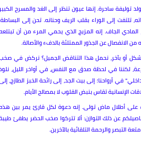
لد توليفة ساحرة. إنها عيون تنظر إلى الغد والمسرح الكبير
، تلتفت إلى الوراء بقلب الريف وحنانه. تحن إلى البساطة،
المادي الجاف. إنه المزيج الذي يحمي المرء من أن تبتلعه
ن الانفصال عن الجذور الممتلئة بالدفء والأصالة.
، بشكل أو بآخر، نحمل هذا التناقض الجميل؟ نركض في صخب
ارعة، لكننا في لحظة صدق مع النفس، في أواخر الليل، نلوذ
خلي" في أرواحنا؛ إلى بيت الجد، إلى رائحة الخبز الطازج، إلى
ات الإنسانية تقاس بنبض القلوب لا بمصالح الأيام.
ء على أطلال ماض تولى. إنه دعوة لكل قارئ يمر بين هذه
فاصيلكم عن ذلك التوازن: ألا تتركوا صخب الحضر يطفئ طيبة
عة التبصر والرحمة التلقائية بالآخرين.