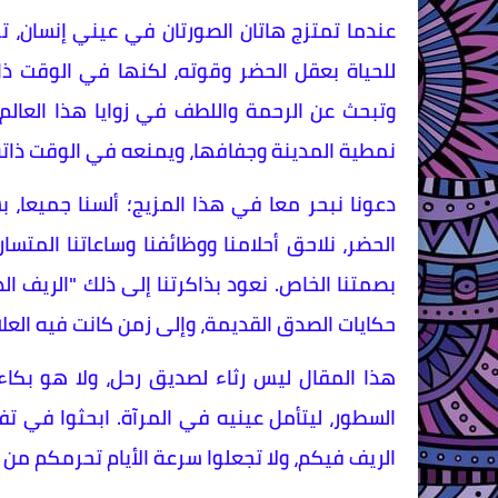
​عندما تمتزج هاتان الصورتان في عيني إنسان، تو
للحياة بعقل الحضر وقوته، لكنها في الوقت ذاته
وتبحث عن الرحمة واللطف في زوايا هذا العالم 
نمطية المدينة وجفافها، ويمنعه في الوقت ذاته م
​دعونا نبحر معا في هذا المزيج؛ ألسنا جميعا
الحضر، نلاحق أحلامنا ووظائفنا وساعاتنا المتس
بصمتنا الخاص. نعود بذاكرتنا إلى ذلك "الريف الدا
حكايات الصدق القديمة، وإلى زمن كانت فيه العلاق
​هذا المقال ليس رثاء لصديق رحل، ولا هو بكا
السطور، ليتأمل عينيه في المرآة. ابحثوا في ت
الريف فيكم، ولا تجعلوا سرعة الأيام تحرمكم من مت