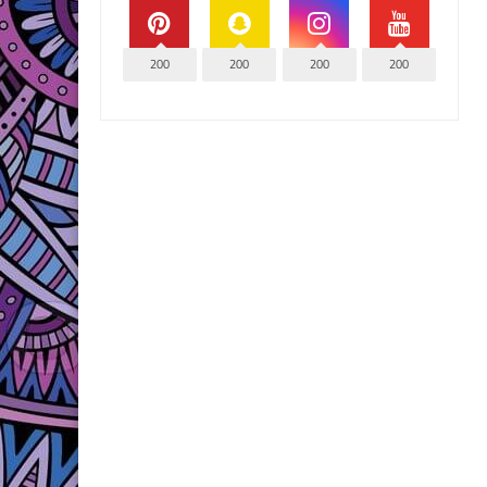
200
200
200
200