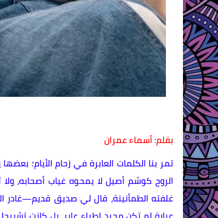
​بقلم: أسماء عمران
​تمر بنا الكلمات العابرة في زحام الأيام؛ بعضه
الروح كوشم أصيل لا يمحوه غياب أصحابه، ولا 
غلفته الطمأنينة، قال لي صديق قديم—غادر ا
عبارة لم تكن مجرد إطراء عابر، بل كانت تشريح