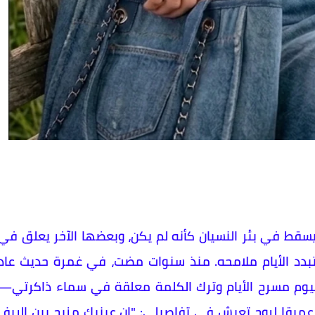
ا يسقط في بئر النسيان كأنه لم يكن، وبعضها الآخر يعلق في
تبدد الأيام ملامحه. منذ سنوات مضت، في غمرة حديث عاد
ليوم مسرح الأيام وترك الكلمة معلقة في سماء ذاكرتي—
ا عميقا لروح تعيش في تفاصيلي: "إن عينيك مزيج بين الريف