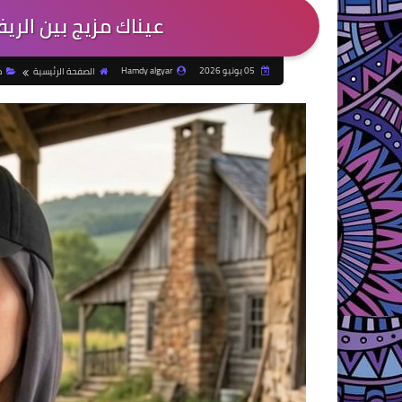
​عيناك مزيج بين الري
05 يونيو 2026
Hamdy algyar
الصفحة الرئيسية
م