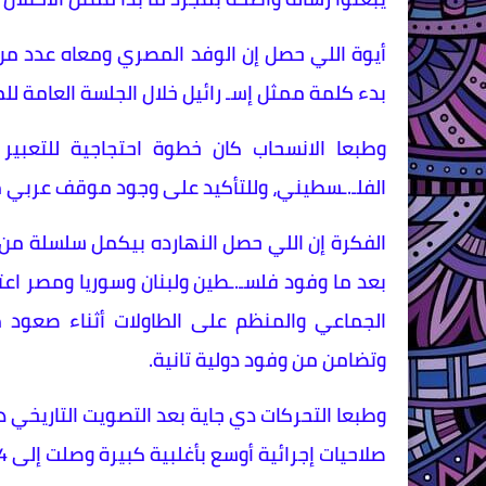
أيوة اللي حصل إن الوفد المصري ومعاه عدد من ا
بدء كلمة ممثل إسـ رائيل خلال الجلسة العامة لل
وطبعا الانسحاب كان خطوة احتجاجية للتعبير
الفلـ.ـسطيني، وللتأكيد على وجود موقف عربي م
الفكرة إن اللي حصل النهارده بيكمل سلسلة من ال
بعد ما وفود فلسـ.ـطين ولبنان وسوريا ومصر اع
الجماعي والمنظم على الطاولات أثناء صعود م
وتضامن من وفود دولية تانية.
وطبعا التحركات دي جاية بعد التصويت التاريخي 
صلاحيات إجرائية أوسع بأغلبية كبيرة وصلت إلى 394 صوتًا مقابل 17 صوتًا فقط.