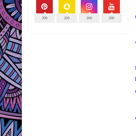
200
200
200
200