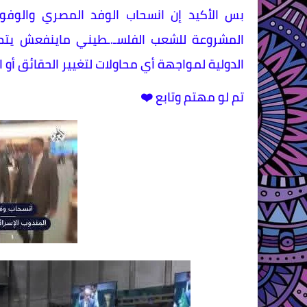
بس الأكيد إن انسحاب الوفد المصري والوفود
المشروعة للشعب الفلسـ.ـطيني ماينفعش يتم
الدولية لمواجهة أي محاولات لتغيير الحقائق أو ا
تم لو مهتم وتابع ❤️