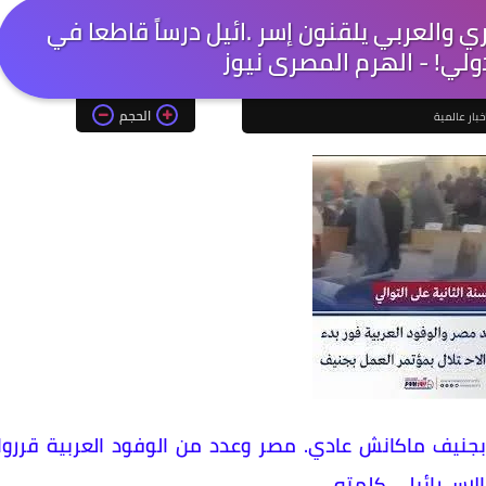
ي والعربي يلقنون إسر .ائيل درساً قاطعا في
ولي! - الهرم المصرى نيوز
الحجم
خبار عالمية
جنيف ماكانش عادي. مصر وعدد من الوفود العربية قرروا
لإسـ رائيلي كلمته.