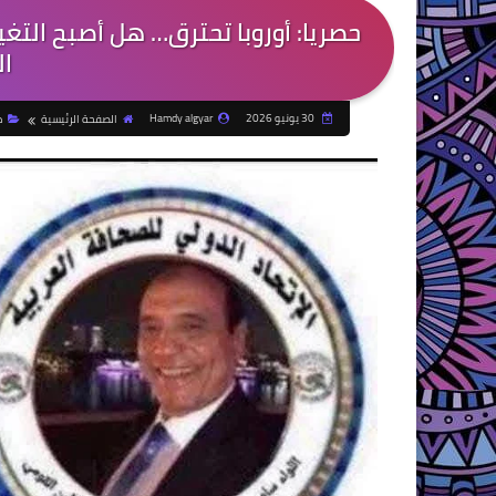
حصريا: أوروبا تحترق… هل أصبح التغي
ال
30 يونيو 2026
Hamdy algyar
الصفحة الرئيسية
م