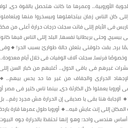
جوية الأوروبية... وعمرها ما كانت هتحصل بالقوة دى، لولا
، إللى كان الناس زمان بيتجاهلوها وبيسخروا منها ويتعاملوا
باريس فى الأيام إللى فاتت سجلت درجات حرارة أعلى من مكة
 بيسيح، وحتى بريطانيا نفسها، البلد إللى الناس فيها كانوا
ًا برد، بقت دلوقتى بتعلن حالة طوارئ بسبب الحر!🔸وفى
 وخصوصًا فرنسا، سجلت آلاف الوفيات فى خلال أيام معدودة...
سا و 212 فى أسبانيا وعشرات غيرهم فى باقى الدول... أغلبهم من كبار السن إللى
هاد الحرارى والجفاف من غير ما حد يحس بيهم...🔹️
سؤال...🔹 إزاى 43 أو 44 درجة فى أوروبا يعملوا كل الكارثة دى، بينما ناس كتير فى مصر أو
 الإجابة هنا بقى يا صديقى إن الحرارة مش مجرد رقم... بل
مكان إللى إنت عايش فيه...🔹 أوروبا طول عمرها قارة باردة
أساس هندسى واحد؛ وهو إنها تحتفظ بالحرارة جوه البيوت