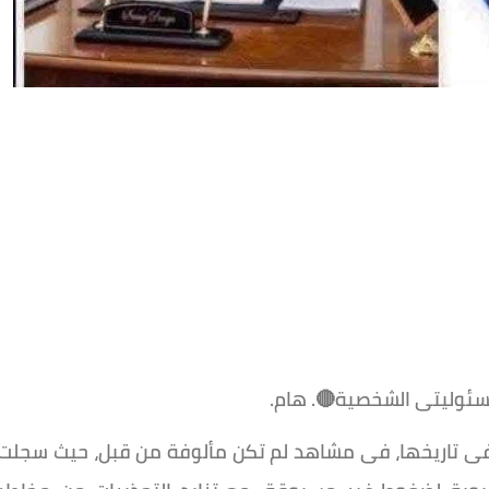
وليتى الشخصية🔴. هام.
ر فى تاريخها، فى مشاهد لم تكن مألوفة من قبل، حيث سجلت