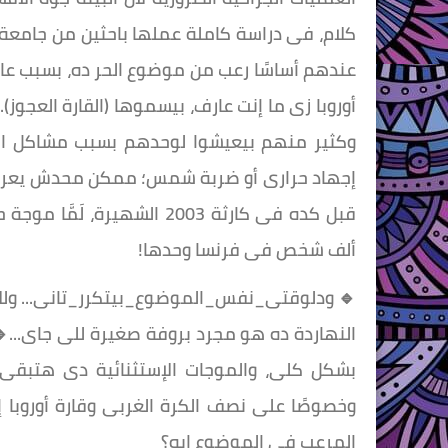
كلام، فى دراسة كاملة عملها باحثين من جامعة
عندهم أساسًا رعب من موضوع الحر ده، بسبب عامل
أوروبا زى ما إنت عارف، بيسموها (القارة العجوز)
وكثير منهم بيعيشوا لوحدهم بسبب مشاكل التف
إجهاد حرارى أو ضربة شمس؛ ممكن محدش يعرف إن
ألف شخص فى فرنسا وحدها!
🔹 ودلوقتى_نفس_الموضوع_بيتكرر_تانى... وللأ
النهاردة ده هو مجرد بروفة صغيرة للى جاى...
بشكل كلى، والموجات الإستثنائية دى هتبقى 
وخصوصًا على نصف الكرة الغربى وقارة أوروبا إل
المرعب فى الموضوع إيه؟