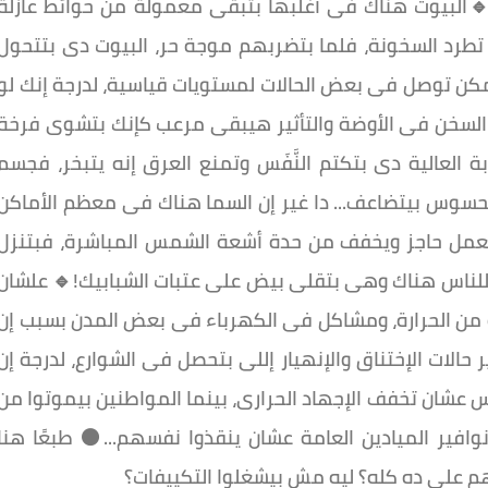
.🔹البيوت هناك فى أغلبها بتبقى معمولة من حوائط عازلة
رد السخونة، فلما بتضربهم موجة حر، البيوت دى بتتحول
ممكن توصل فى بعض الحالات لمستويات قياسية، لدرجة إنك لو
لسخن فى الأوضة والتأثير هيبقى مرعب كإنك بتشوى فرخة
العالية دى بتكتم النَّفَس وتمنع العرق إنه يتبخر، فجسم
لمحسوس بيتضاعف... دا غير إن السما هناك فى معظم الأماكن
يعمل حاجز ويخفف من حدة أشعة الشمس المباشرة، فبتنزل
للناس هناك وهى بتقلى بيض على عتبات الشبابيك!🔹 علشان
وه من الحرارة، ومشاكل فى الكهرباء فى بعض المدن بسبب إن
الات الإختناق والإنهيار إللى بتحصل فى الشوارع، لدرجة إن
 عشان تخفف الإجهاد الحرارى، بينما المواطنين بيموتوا من
ير الميادين العامة عشان ينقذوا نفسهم...⚫️ طبعًا هنا
م على ده كله؟ ليه مش بيشغلوا التكييفات؟