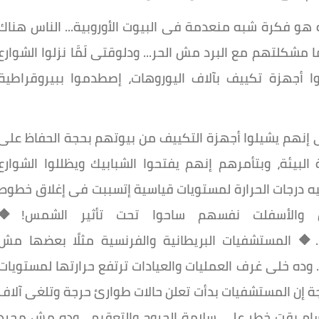
 هو فكرة شبه منعدمة فى البيوت الأوروبية... الناس هناك
شكلتهم مع البرد مش الحر... ودلوقتى لَمَّا نزلوا الشوارع
ا أجهزة تكييف بآلاف اليوروهات، إصطدموا ببيروقراطية
على إنهم يشيلوا أجهزة التكييف من بيوتهم بحجة الحفاظ على
اثات الصفرى" (Net Zero) وحماية البيئة، وبتأمرهم إنهم يفتحوا الشبابيك ويظللوا الشوارع
ه درجات الحرارة لمستويات قياسية إتسببت فى إغلاق خطوط
 والأسفلت نفسهم ساحوا تحت تأثير الشمس!🔶️
.🔶 المستشفيات البريطانية والفرنسية مثلًا بعضها مش
وده خلى غرف العمليات والعيادات ترتفع حرارتها لمستويات
رجة إن المستشفيات بدأت تعلن حالات طوارئ حرجة وتلغى آلاف
أقسام بقت خطر على سلامة الجروح والتعقيم... وده مش مجرد