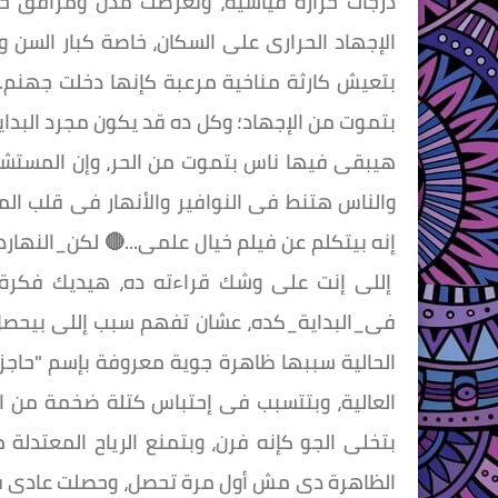
درجات حرارة قياسية، وتعرضت مدن ومرافق حي
الإجهاد الحرارى على السكان، خاصة كبار السن و
بتعيش كارثة مناخية مرعبة كإنها دخلت جهنم...
بتموت من الإجهاد؛ وكل ده قد يكون مجرد البداية
هيبقى فيها ناس بتموت من الحر، وإن المستشف
والناس هتنط فى النوافير والأنهار فى قلب ال
إنه بيتكلم عن فيلم خيال علمى...🔴 لكن_النهاردة
إللى إنت على وشك قراءته ده، هيديك فكرة 
فى_البداية_كده، عشان تفهم سبب إللى بيحصل ف
العالية، وبتتسبب فى إحتباس كتلة ضخمة من اله
بتخلى الجو كإنه فرن، وبتمنع الرياح المعتدلة
الظاهرة دى مش أول مرة تحصل، وحصلت عادى قبل 