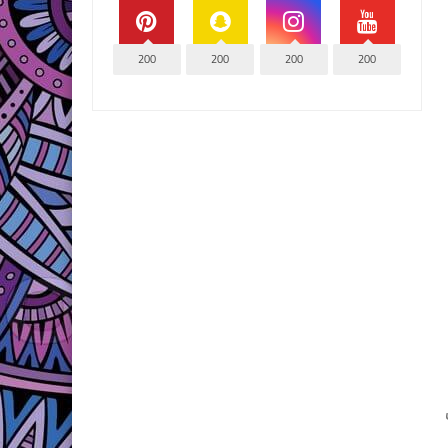
200
200
200
200