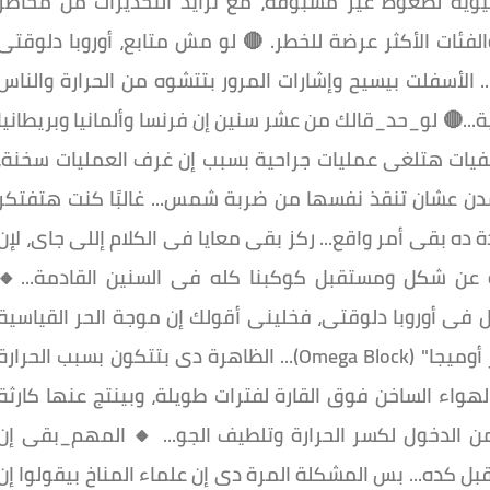
وية لضغوط غير مسبوقة، مع تزايد التحذيرات من مخاطر
الفئات الأكثر عرضة للخطر. 🔴 لو مش متابع، أوروبا دلوقتى
 الأسفلت بيسيح وإشارات المرور بتتشوه من الحرارة والناس
...🔴 لو_حد_قالك من عشر سنين إن فرنسا وألمانيا وبريطانيا
يات هتلغى عمليات جراحية بسبب إن غرف العمليات سخنة،
مدن عشان تنقذ نفسها من ضربة شمس... غالبًا كنت هتفتكر
 ده بقى أمر واقع... ركز بقى معايا فى الكلام إللى جاى، لإن
عن شكل ومستقبل كوكبنا كله فى السنين القادمة...🔸️
ى أوروبا دلوقتى، فخلينى أقولك إن موجة الحر القياسية
الحالية سببها ظاهرة جوية معروفة بإسم "حاجز أوميجا" (Omega Block)... الظاهرة دى بتتكون بسبب الحرارة
واء الساخن فوق القارة لفترات طويلة، وبينتج عنها كارثة
 من الدخول لكسر الحرارة وتلطيف الجو... 🔸 المهم_بقى إن
كده... بس المشكلة المرة دى إن علماء المناخ بيقولوا إن