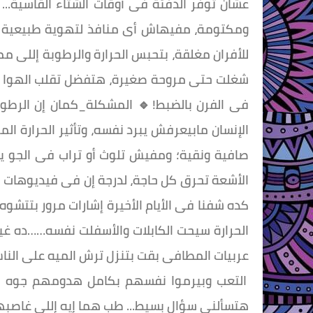
عشان توفر الدفئة فى أوقات الشتاء القاسية..
ومكتومة، مفيهاش أى منافذ لتهوية طبيعية تط
للأفران مغلقة، بتحبس الحرارة والرطوبة إللى 
شغلت حتى مروحة صغيرة، هتفضل تقلب الهوا ا
فى الفرن بالضبط!🔹 المشكلة_كمان إن الرطوبة 
الإنسان مابيعرفش يبرد نفسه، وتأثير الحرارة ا
صافية ونقية؛ ومفيش تلوث أو تراب فى الجو 
الأشعة تحرق كل حاجة، لدرجة إن فى فيديوهات 
كده شفنا فى الأيام الأخيرة إشارات مرور بتتش
الحرارة سيحت الكابلات والأسفلت نفسه……ده غير ح
عربيات المطافى بقت بتنزل ترش الميه على الناس
التعب وبيرموا نفسهم بكامل هدومهم جوه نواف
هتسألنى سؤال بسيط... طب هما إيه إللى غاصبه