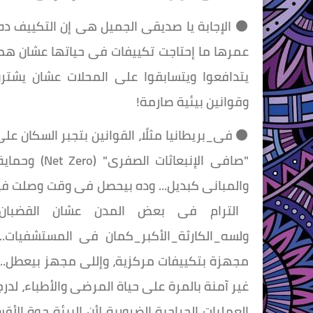
⚫️ الإجابة يا صديقى الجميل هى إن التكييف ده
عمرها ما إحتاجت تكييفات فى حياتها عشان هما م
يتدافعوا ويتسابقوا على المحلات عشان يشترو
وقوانين بيئية صارمة!
⚫️ فى_بريطانيا مثلًا، القوانين بتجبر السكان 
"صافى الإنبع
والمبانى كبديل... وده بيحصل فى وقت وصلت في
الترام فى بعض المدن عشان القضبان
ولسه_الكارثة_الأكبر_كمان فى المستشفيات..
مجهزة بتكييفات مركزية، وإللى مجهز بيعطل... 
غير آمنة بالمرة على حياة المرضى والأطباء، لد
العمليات الجراحية الضرورية لأن البيئة جوة ال