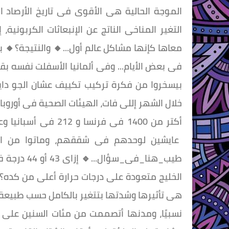
الموجة الحالية هى الأقوى فى تاريخ الأرصاد ال
التغير المناخى الناتج عن الإنبعاثات الكربونية
معاها كإنها مشاكل عالم أول...🔸 والنتيجة؟🔸 
فى بعض الأيام... وفى ألمانيا الأسفلت نفسه بقى
بيسخروا من فكرة تركيب تكييف عشان الجو دايم
خلال الشهر إللى فات، الهيئات الصحية فى أوروبا
أكتر من 1400 فى فرن
عايشين لوحدهم فى شققهم، وماتوا من الإج
طيب_هنا_فى_
الخليج متعودة على درجات حرارة أعلى من كده؟🔹
هى تأثيرها وشدتها بتتغير بالكامل حسب طبيعة ال
نسبيًا، ومدنها أتصممت من مئات السنين على 