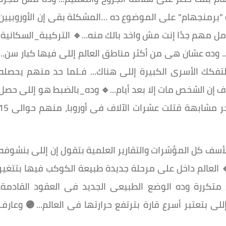
 "برمنجهام" على الموضوع ده …المشكلة بقى إن الأوروبيين
 مهم جدًا إنت مش واخد بالك منه...🔹 التركيبة_السكانية:
... وده عشان هى من أكثر مناطق العالم إللى فيها كبار سن...
كك الأسرى الكبيرة إللى هناك... فـلما حد منهم يحصله
 الشخص مات إلا بعد أيام...🔹️ وده_بالضبط هو إللى حصل
قبل كده فى كارثة 2003 الشهيرة، لَمَّا موجة حر مشابهة قتلت عشرات الآلاف فى أوروبا، 
سف كل المؤشرات والتقارير العلمية بتقول إن إللى بنشوفه
 العالم داخل على مرحلة جديدة طبيعة الكوكب فيها بتتغير
متكررة وده الوضع الطبيعى الجديد فى العقود القادمة،
لى بتعتبر أسرع قارة بترتفع حرارتها فى العالم...🟣 وعارف