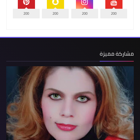
200
200
200
200
مشاركة مميزة