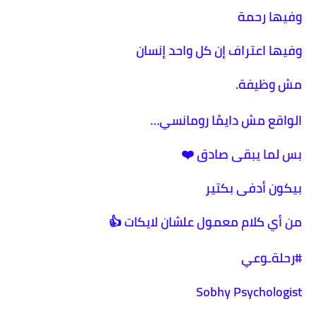
وفيها رحمة
وفيها اعتراف إن كل واحد إنسان
مش وظيفة.
الواقع مش دايمًا رومانسي…
بس لما يبقى صادق ❤️
بيكون أدفى بكتير
من أي كلام معمول علشان لايكات 👍
#رحلةـوعي
Sobhy Psychologist