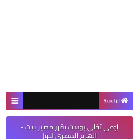
الرئيسية
إوعى تخلي بوست يقرر مصير بيت -
الهرم المصرى نيوز