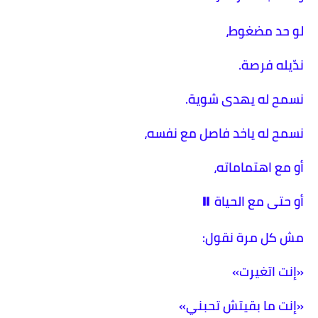
لو حد مضغوط،
ندّيله فرصة.
نسمح له يهدى شوية.
نسمح له ياخد فاصل مع نفسه،
أو مع اهتماماته،
أو حتى مع الحياة ⏸️
مش كل مرة نقول:
«إنت اتغيرت»
«إنت ما بقيتش تحبني»