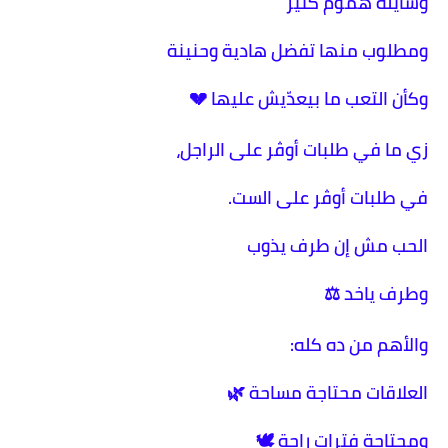
وشايلة هموم كتير
ومطلوب منها تفضل هادية وحنينة
وكأن التعب ما بيعدّيش عليها 💔
زي ما في طلبات أوڤر على الراجل،
في طلبات أوڤر على الست.
الحب مش إن طرف يذوب
وطرف ياخد ⚖️
والأهم من ده كله:
العلاقات محتاجة مساحة 🌿
ومحتاجة فترات راحة 🕊️