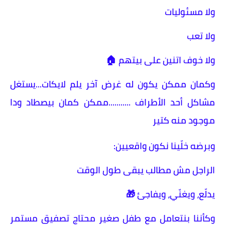
ولا مسئوليات
ولا تعب
ولا خوف اتنين على بيتهم 🏠
وكمان ممكن يكون له غرض آخر يلم لايكات...يستغل
مشاكل أحد الأطراف ...........ممكن كمان بيصطاد ودا
موجود منه كتير
وبرضه خلّينا نكون واقعيين:
الراجل مش مطالب يبقى طول الوقت
يدلّع، ويغنّي، ويفاجئ 🎁
وكأننا بنتعامل مع طفل صغير محتاج تصفيق مستمر