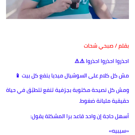
بقلم / صبحي شحات
احذروا احذروا احذروا ⚠️⚠️
مش كل كلام على السوشيال ميديا ينفع كل بيت 📱
ومش كل نصيحة مكتوبة بحِرَفية تنفع تتطبّق في حياة
حقيقية مليانة ضغوط.
أسهل حاجة إن واحد قاعد برا المشكلة يقول:
«سيبيه»