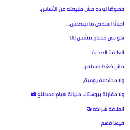
خصوصًا لو ده مش طبيعته من الأساس.
أحيانًا الشخص ما بيبعدش…
هو بس محتاج يتنفّس 😮‍💨
العلاقة الصحية
مش ضغط مستمر،
ولا محاكمة يومية،
ولا مقارنة ببوستات مليانة هيام مصطنع 📸
العلاقة شراكة 🤝
فيها فهم