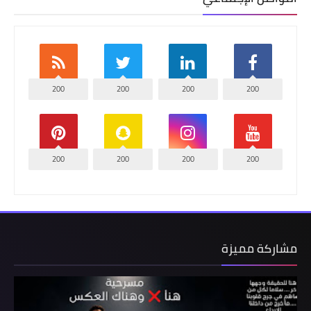
200
200
200
200
200
200
200
200
مشاركة مميزة