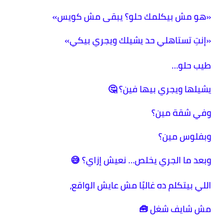
«هو مش بيكلمك حلو؟ يبقى مش كويس»
«إنتِ تستاهلي حد يشيلك ويجري بيكي»
طيب حلو…
يشيلها ويجري بيها فين؟ 🤔
وفي شقة مين؟
وبفلوس مين؟
وبعد ما الجري يخلص… نعيش إزاي؟ 😅
اللي بيتكلم ده غالبًا مش عايش الواقع،
مش شايف شغل 🧰