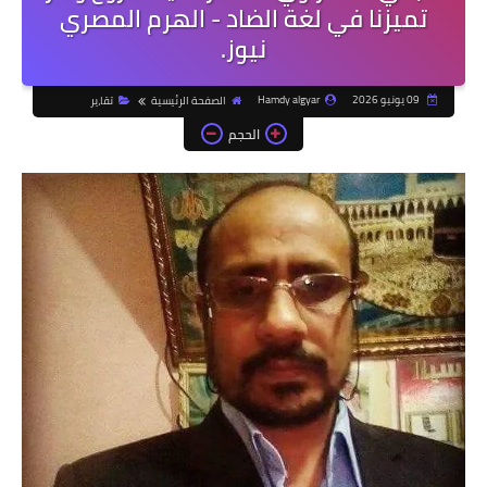
تميزنا في لغة الضاد - الهرم المصري
نيوز.
09 يونيو 2026
Hamdy algyar
الصفحة الرئيسية
تقا،ير
الحجم