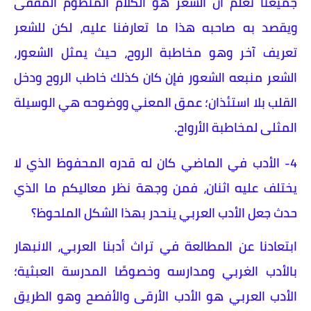
جميعنا نعلم أن الشعر هو الكلام المنظوم المقفى
ويقصد به صاحبه هذا ما تعارفنا عليه، لكن للشعر
تعريف آخر وهو مخاطبة الروح، حيث يمثل الشعور،
الشعر منبعه الشعور فإن كان كذلك خاطب الروح ودخل
القلب بلا استئذان؛ عمق المعني ووضوحه هي الوسيلة
المثلى لمخاطبة الأرواح.
4- الأدب في الماضي كان له قدره المحفوظ الذي لا
يختلف عليه اثنان، فمن وجهة نظر معاليكم ما الذي
حدث جعل الأدب العربي ينحدر بهذا الشكل الملحوظ؟
ابتعادنا عن المطالعة في تراث أدبنا العربي، الانبهار
بالأدب الغربي ومدارسه وخصوصًا المدرسة العبثية؛
الأدب العربي هو الأدب الأرقى والأفصح وهو الطريق