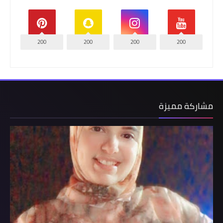
200
200
200
200
مشاركة مميزة