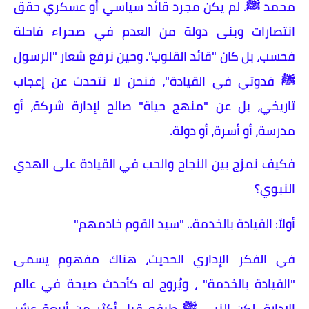
محمد ﷺ. لم يكن مجرد قائد سياسي أو عسكري حقق
انتصارات وبنى دولة من العدم في صحراء قاحلة
فحسب، بل كان "قائد القلوب". وحين نرفع شعار "الرسول
ﷺ قدوتي في القيادة"، فنحن لا نتحدث عن إعجاب
تاريخي، بل عن "منهج حياة" صالح لإدارة شركة، أو
مدرسة، أو أسرة، أو دولة.
​فكيف نمزج بين النجاح والحب في القيادة على الهدي
النبوي؟
​أولاً: القيادة بالخدمة.. "سيد القوم خادمهم"
​في الفكر الإداري الحديث، هناك مفهوم يسمى
"القيادة بالخدمة" ، ويُروج له كأحدث صيحة في عالم
الإدارة. لكن النبي ﷺ طبقه قبل أكثر من أربعة عشر