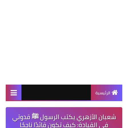
الرئيسية
شعبان الأزهري يكتب الرسول ﷺ قدوتي
في القيادة: كيف تكون قائدًا ناجحًا