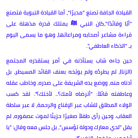
​القيادة الجافة تصنع "مديرًا"، أما القيادة النبوية فتصنع
"أبًا وقائدًا"،كان النبي ﷺ يمتلك قدرة مذهلة على
قراءة مشاعر أصحابه ومراعاتها، وهو ما يسمى اليوم
بـ "الذكاء العاطفي".
​حين جاءه شاب يستأذنه في أمر يستقذره المجتمع
(الزنا)، لم يطردْه ولم يوبّخه بعنف القائد المسيطر، بل
أدناه منه، ووضع يده الشريفة على صدره، وخاطب عقله
وعاطفته قائلاً: "أترضاه لأمك؟.. لأختك؟". لقد كسب
الولاء المطلق للشاب عبر الإقناع والرحمة، لا عبر سلطة
العقاب. وحين رأى طفلاً صغيرًا حزينًا لموت عصفوره، لم
يقل "لدي معارك ودولة تؤسس"، بل جلس معه وقال: "يا