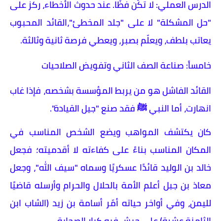
​الدرس العملي: لا تكُن فظًا. عند حدوث الأخطاء، ركز على
"حل المشكلة" لا على "جلد المخطئ"،القائد المحبوب
يعاتب بلطف، ويعلّم بصبر، ويعطي فرصة ثانية وثالثة.
​خامساً: صناعة الصف الثاني وتفويض الصلاحيات
​القائد الفاشل هو من يربط المؤسسة بشخصه، فإذا غاب
انهارت، أما النبي ﷺ فقد صنع "جيل القيادة".
​كان يكتشف المواهب ويضع الشخص المناسب في
المكان المناسب بناءً على كفاءته لا أقدميته؛ فجعل
خالد بن الوليد قائدًا عسكريًا وسماه "سيف الله"، وجعل
معاذ بن جبل أعلم الأمة بالحلال والحرام وأرسله قاضيًا
لليمن، وفي أواخر حياته أمّر أسامة بن زيد (الشاب ابن
الثامنة عشرة) على جيش فيه كبار الصحابة.