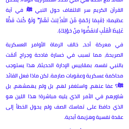
القرآن الكريم سر الالتفاف حول النبي ﷺ في آية
عظيمة: {فَبِمَا رَحْمَةٍ مِّنَ اللَّهِ لِنتَ لَهُمْ ۖ وَلَوْ كُنتَ فَظًّا
غَلِيظَ الْقَلْبِ لَانفَضُّوا مِنْ حَوْلِكَ}.
​في معركة أحد، خالف الرماة الأوامر العسكرية
الصريحة، مما تسبب في خسارة فادحة وجراح ألمّت
بالنبي نفسه. بمقاييس الإدارة الحديثة، هذا يستوجب
محاكمة عسكرية وعقوبات صارمة. لكن ماذا فعل القائد
ﷺ؟ عفا عنهم، واستغفر لهم، بل ولم يهمشهم، بل
شاورهم في الأمر الذي يليه مباشرة! هذا اللين هو
الذي حافظ على تماسك الصف ولم يحول الخطأ إلى
عقدة نفسية وهزيمة أبدية.