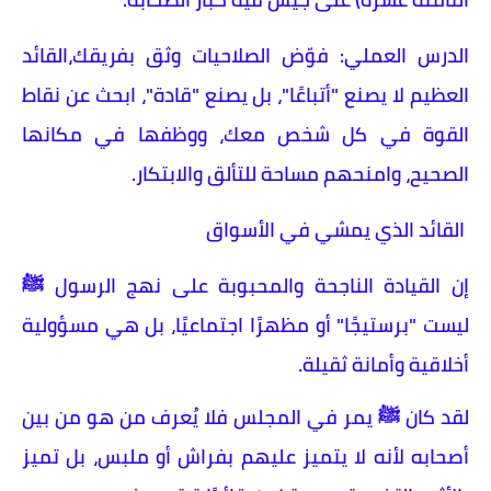
​الدرس العملي: فوّض الصلاحيات وثق بفريقك،القائد
العظيم لا يصنع "أتباعًا"، بل يصنع "قادة"، ابحث عن نقاط
القوة في كل شخص معك، ووظفها في مكانها
الصحيح، وامنحهم مساحة للتألق والابتكار.
القائد الذي يمشي في الأسواق
​إن القيادة الناجحة والمحبوبة على نهج الرسول ﷺ
ليست "برستيجًا" أو مظهرًا اجتماعيًا، بل هي مسؤولية
أخلاقية وأمانة ثقيلة.
​لقد كان ﷺ يمر في المجلس فلا يُعرف من هو من بين
أصحابه لأنه لا يتميز عليهم بفراش أو ملبس، بل تميز