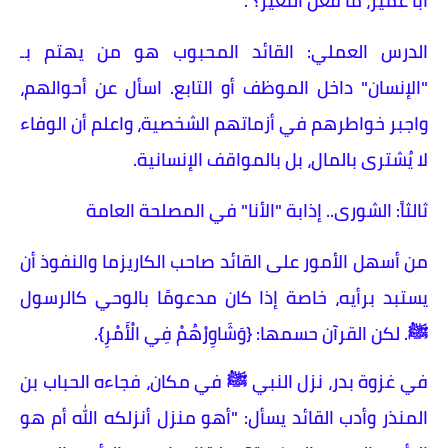
أبا عمير، ما فعل النغير؟".
​الدرس العملي: القائد المحبوب هو من يهتم بـ
"الإنسان" داخل الموظف أو التابع. اسأل عن أحوالهم،
واجبر خواطرهم في أزماتهم الشخصية، واعلم أن الوفاء
لا يُشترى بالمال، بل بالمواقف الإنسانية.
​ثالثاً: الشورى.. إذابة "الأنا" في المصلحة العامة
​من أسهل الأمور على القائد صاحب الكاريزما والنفوذ أن
يستبد برأيه، خاصة إذا كان مدعومًا بالوحي كالرسول
ﷺ. لكن القرآن حسمها: {وَشَاوِرْهُمْ فِي الْأَمْرِ}.
​في غزوة بدر، نزل النبي ﷺ في مكان، فجاءه الحباب بن
المنذر وأدب القائد يسأل: "أهو منزل أنزلكه الله أم هو