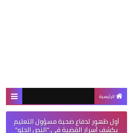
الرئيسية
​أول ظهور لدفاع ضحية مسؤول التعليم
يكشف أسرار القضية في "النص الحلو"