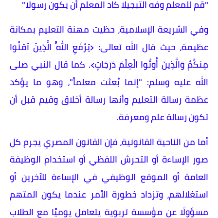
"قم للمعلم وفه التبجيلا كاد المعلم أن يكون رسولا."
وفي الشريعة الإسلامية، حظيت مهنة التعليم بمكانة
عظيمة، حيث قال الله تعالى: ﴿يَرْفَعِ اللَّهُ الَّذِينَ آمَنُوا
مِنكُمْ وَالَّذِينَ أُوتُوا الْعِلْمَ دَرَجَاتٍ﴾. كما قال النبي صلى
الله عليه وسلم: "إنما بُعثت معلماً"، وهو ما يؤكد
عظمة رسالة التعليم وأنها رسالة أخلاق وقيم قبل أن
تكون رسالة علم ومعرفة.
أما من الناحية القانونية، فإن القانون المصري يجرم كل
صور الإساءة أو التحرش اللفظي أو استخدام الوظيفة
العامة أو الموقع الوظيفي في الإساءة للآخرين أو
استغلالهم، وتزداد خطورة الأمر عندما يكون المتهم
مسؤولًا عن مؤسسة تربوية يتعامل يوميًا مع الطلاب