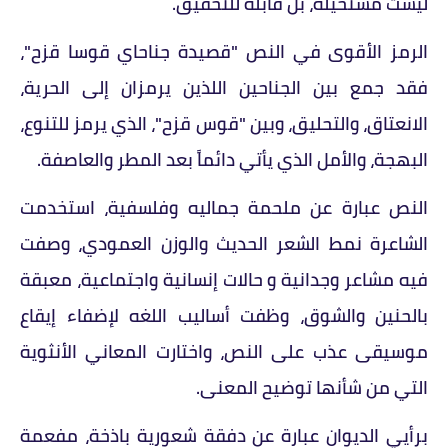
ليست مستحيلة، بل قابلة للتحقيق.
الرمز الأقوى في النص "قصيدة جناحاي قوسا قزح"،
فقد جمع بين الجناحين اللذين يرمزان إلى الحرية،
الانعتاق، والتحليق، وبين "قوس قزح"، الذي يرمز للتنوع،
البهجة، والأمل الذي يأتي دائماً بعد المطر والعاصفة.
النص عبارة عن ملحمة جماليه وفلسفية، استخدمت
الشاعرة نمط الشعر الحديث والوزن العمودي، وصفت
فيه مشاعر وجدانية و حالات إنسانية واجتماعية، معبقة
بالحنين والشوق، وظفت أساليب اللغه لإضفاء إيقاع
موسيقى عذب على النص، واختارت المعاني الأنثوية
التي من شأنها توضيح المعنى.
برأيي الديوان عبارة عن دفقة شعورية باذخة، مفعمة