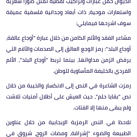
الديوان حمل عبارات وتراكيب لفظية تمثل صوراً شعرية
واستعارات موحية، ذات أبعاد وجدانية فلسفية عميقة
سوف اشرحها فيمايلي:
مشاعر الفقد والألم الكامن من خلال عبارة "أوجاع عالقة،
أوجاع البلد": رمز الوجع العالق إلى الصدمات والآلام التي
يرفض الزمن مداواتها، بينما تربط "أوجاع البلد"، الألم
الفردي بالخليفة المأساوية للوطن.
رمزت الشاعرة في النص إلى الانكسار والخيبة من خلال
نص "بقايا حلم"، حيث العيش على أطلال أمنيات تلاشت
ولم يبقى منها إلا الفتات.
نلاحظ في النص الرمزية الإيجابية من خلال عناوين
الطبيعة والضوء "إشراقة، ومضات الروح، شروق في