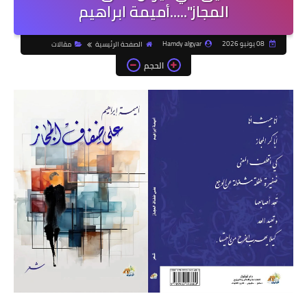
المجاز".....أميمة ابراهيم
08 يونيو 2026
Hamdy algyar
الصفحة الرئيسية
مقالات
الحجم