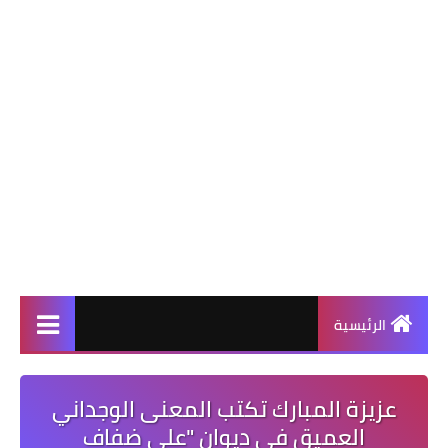
الرئيسية
عزيزة المبارك تكتب المعنى الوجداني
العميق في ديوان "على ضفاف