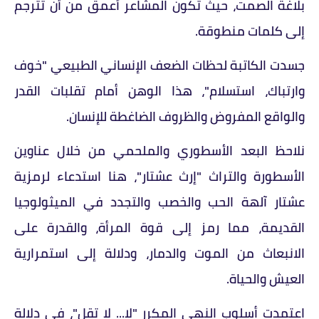
بلاغة الصمت، حيث تكون المشاعر أعمق من أن تترجم
إلى كلمات منطوقة.
جسدت الكاتبة لحظات الضعف الإنساني الطبيعي "خوف
وارتباك، استسلام"، هذا الوهن أمام تقلبات القدر
والواقع المفروض والظروف الضاغطة للإنسان.
نلاحظ البعد الأسطوري والملحمي من خلال عناوين
الأسطورة والتراث "إرث عشتار"، هنا استدعاء لرمزية
عشتار آلهة الحب والخصب والتجدد في الميثولوجيا
القديمة، مما رمز إلى قوة المرأة، والقدرة على
الانبعاث من الموت والدمار، ودلالة إلى استمرارية
العيش والحياة.
اعتمدت أسلوب النهي المكرر "لا... لا تقل"، في دلالة