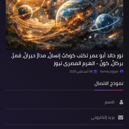
نور خالد أبو عمر تكتب كوكبٌ إنسانٌ، مدارٌ حيرانٌ، قمرٌ,
بركانٌ، كونٌ - الهرم المصرى نيوز
Hamdy algyar
08 أغسطس 2026
نموذج الاتصال
الاسم
بريد إلكتروني